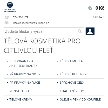
0 Kč
CZK
EUR
734 500 479
info@hildegardbraukmann.cz
TĚLOVÁ KOSMETIKA PRO
CITLIVLOU PLEŤ
DEODORANTY A
TĚLOVÁ MLÉKA
ANTIPERSPIRANTY
PŘÍPRAVKY NA NOHY
TĚLOVÉ PEELINGY
PŘÍPRAVKY NA RUCE
SPRCHOVÉ GELY
VONNÉ OLEJE
TOALETNÍ VODY
TĚLOVÉ KRÉMY
OLEJE A PĚNY DO KOUPELE