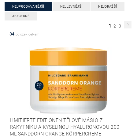
NEJPRODÁVANĚJŠÍ
NEJLEVNĚJŠÍ
NEJDRAŽŠÍ
ABECEDNĚ
1
2
3
34
položek celkem
LIMITIERTE EDITIONEN TĚLOVÉ MÁSLO Z
RAKYTNÍKU A KYSELINOU HYALURONOVOU 200
ML SANDDORN ORANGE KÖRPERCREME