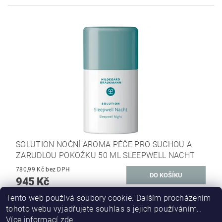
SOLUTION NOČNÍ AROMA PÉČE PRO SUCHOU A
ZARUDLOU POKOŽKU 50 ML SLEEPWELL NACHT
780,99 Kč bez DPH
945 Kč
Tento web používá soubory cookie. Dalším procházením
DALŠÍ PRODUKTY
tohoto webu vyjadřujete souhlas s jejich používáním..
Více informací
zde
.