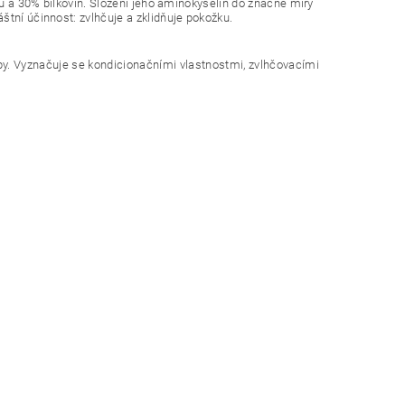
rů a 30% bílkovin. Složení jeho aminokyselin do značné míry
štní účinnost: zvlhčuje a zklidňuje pokožku.
epy. Vyznačuje se kondicionačními vlastnostmi, zvlhčovacími