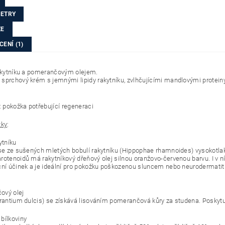
ETRY
ZE
ENÍ (1)
rakytníku a pomerančovým olejem.
sprchový krém s jemnými lipidy rakytníku, zvlhčujícími mandlovými protein
: pokožka potřebující
regeneraci
tky
:
kytníku
 se ze sušených mletých bobulí rakytníku (Hippophae rhamnoides) vysokotla
rotenoidů má rakytníkový dřeňový olej silnou oranžovo-červenou barvu. I v n
ční účinek a je ideální pro pokožku poškozenou sluncem nebo neurodermatiti
ový olej
urantium dulcis) se získává lisováním pomerančová kůry za studena. Poskytu
bílkoviny