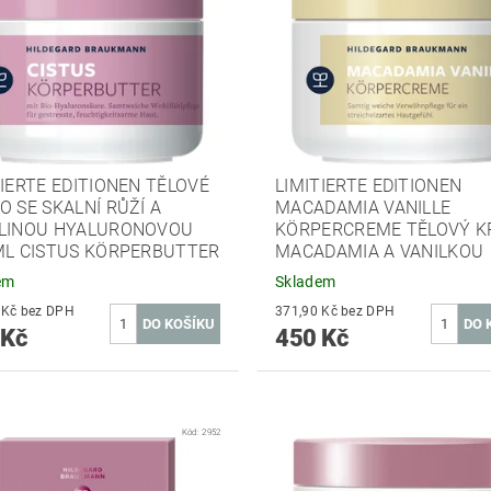
TIERTE EDITIONEN TĚLOVÉ
LIMITIERTE EDITIONEN
O SE SKALNÍ RŮŽÍ A
MACADAMIA VANILLE
LINOU HYALURONOVOU
KÖRPERCREME TĚLOVÝ K
ML CISTUS KÖRPERBUTTER
MACADAMIA A VANILKOU
em
Skladem
314,05 Kč bez DPH
371,90 Kč bez DPH
 Kč
450 Kč
Kód:
2952