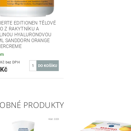
TIERTE EDITIONEN TĚLOVÉ
O Z RAKYTNÍKU A
LINOU HYALURONOVOU
ML SANDDORN ORANGE
PERCREME
em
314,05 Kč bez DPH
 Kč
OBNÉ PRODUKTY
Kód:
2223