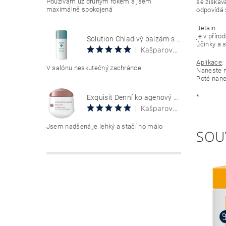
Používám už druhým rokem a jsem
se získáv
maximálně spokojená
odpovídá 
Betain
je v přír
Solution Chladivý balzám s aloe vera 100 ml Aloe Vera Cool Gel
účinky a 
Kašparová Vendula
|
Aplikace
:
V salónu neskutečný zachránce.
Naneste n
Poté nane
*
Exquisit Denní kolagenový krém 50 ml Collagen Creme Tag
Kašparová Vendula
|
Jsem nadšená,je lehký a stačí ho málo
SOU