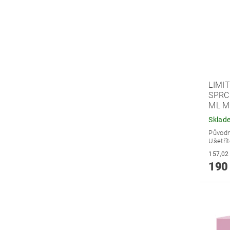
LIMI
SPRC
ML M
Sklad
Původ
Ušetří
190