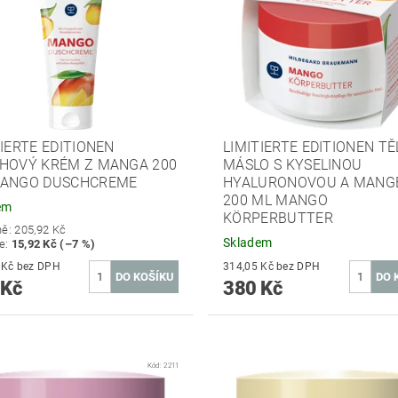
TIERTE EDITIONEN
LIMITIERTE EDITIONEN T
HOVÝ KRÉM Z MANGA 200
MÁSLO S KYSELINOU
ANGO DUSCHCREME
HYALURONOVOU A MANG
200 ML MANGO
em
KÖRPERBUTTER
ně:
205,92 Kč
Skladem
te
:
15,92 Kč (–7 %)
157,02 Kč bez DPH
314,05 Kč bez DPH
 Kč
380 Kč
Kód:
2211