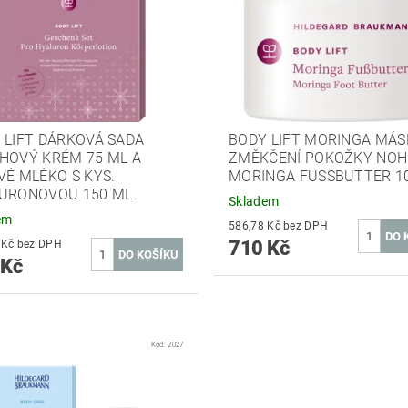
 LIFT DÁRKOVÁ SADA
BODY LIFT MORINGA MÁS
HOVÝ KRÉM 75 ML A
ZMĚKČENÍ POKOŽKY NO
VÉ MLÉKO S KYS.
MORINGA FUSSBUTTER 10
URONOVOU 150 ML
Skladem
em
586,78 Kč bez DPH
710 Kč
727,27 Kč bez DPH
 Kč
Kód:
2027