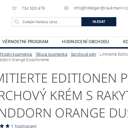
info@hildegardbraukmann.c
734 500 479
VĚRNOSTNÍ PROGRAM
HODNOCENÍ OBCHODU
K
TĚLOVÁ KOSMETIKA
DEKORATIVNÍ KOSMETIKA
řírodní kosmetika
Tělová kosmetika
Sprchové gely
Limitierte Edi
nddorn Orange Duschcreme
MITIERTE EDITIONEN
RCHOVÝ KRÉM S RAKY
NDDORN ORANGE DU
1 hodnocení