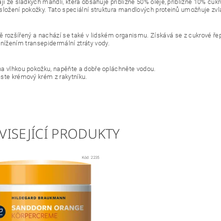
ají ze sladkých mandlí, která obsahuje přibližně 50% oleje, přibližně 10% cuk
složení pokožky. Tato speciální struktura mandlových proteinů umožňuje zvlá
odě rozšířený a nachází se také v lidském organismu. Získává se z cukrové ř
snížením transepidermální ztráty vody.
a vlhkou pokožku, napěňte a dobře opláchněte vodou.
ste krémový krém z rakytníku.
VISEJÍCÍ PRODUKTY
Kód:
2235