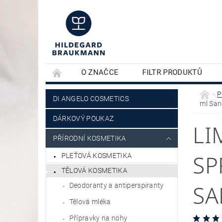
O ZNAČCE
FILTR PRODUKTŮ
KONTAKTY
PLEŤOVÁ KOSMETIKA
P
DI ANGELO COSMETICS
ml Sa
DÁRKOVÝ POUKAZ
LI
PŘÍRODNÍ KOSMETIKA
SP
PLEŤOVÁ KOSMETIKA
TĚLOVÁ KOSMETIKA
SA
Deodoranty a antiperspiranty
Tělová mléka
Přípravky na nohy