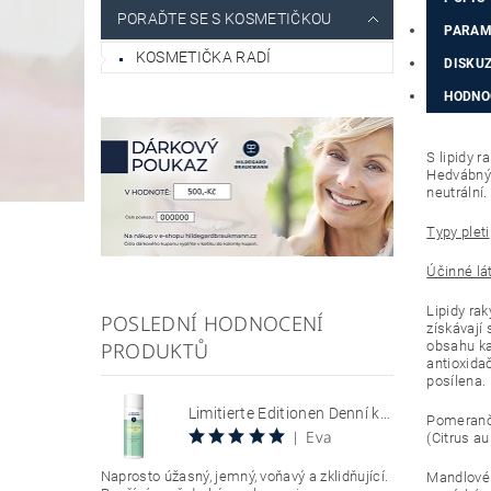
PORAĎTE SE S KOSMETIČKOU
PARAM
KOSMETIČKA RADÍ
DISKU
HODNOC
S lipidy 
Hedvábný 
neutrální.
Typy pleti
Účinné lá
Lipidy ra
POSLEDNÍ HODNOCENÍ
získávají
PRODUKTŮ
obsahu ka
antioxida
posílena.
Limitierte Editionen Denní krém s SPF 30, chránící citlivou pokožku se sklonem k zarudnutí a kuperóze 50 ml Hyaluron Sun Relax Tages Creme SPF 30
Pomeranč
Eva
|
(Citrus a
Naprosto úžasný, jemný, voňavý a zklidňující.
Mandlové 