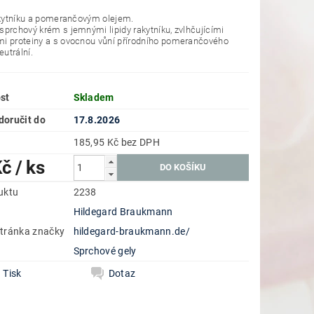
akytníku a pomerančovým olejem.
prchový krém s jemnými lipidy rakytníku, zvlhčujícími
i proteiny a s ovocnou vůní přírodního pomerančového
eutrální.
st
Skladem
oručit do
17.8.2026
185,95 Kč bez DPH
Kč
/ ks
uktu
2238
Hildegard Braukmann
tránka značky
hildegard-braukmann.de/
e
Sprchové gely
Tisk
Dotaz