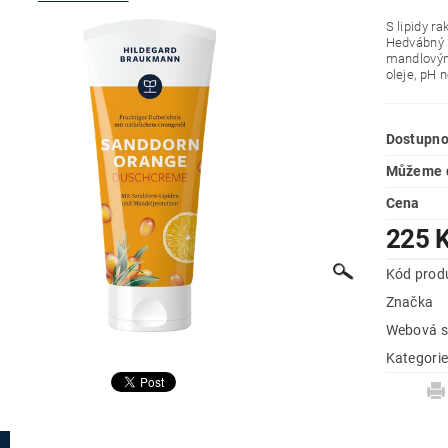
S lipidy r
Hedvábný s
mandlovým
oleje, pH n
Dostupno
Můžeme d
Cena
225 
Kód prod
Značka
Webová s
Kategori