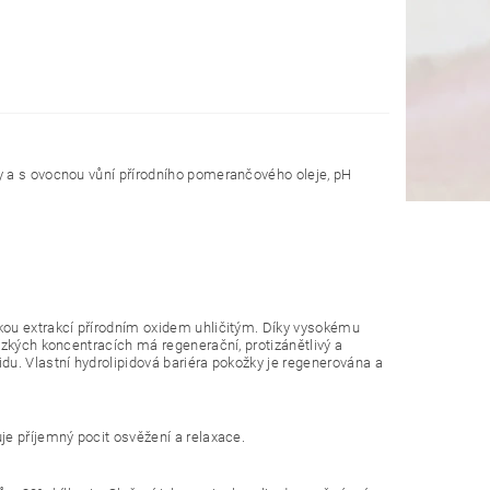
y a s ovocnou vůní přírodního pomerančového oleje, pH
kou extrakcí přírodním oxidem uhličitým. Díky vysokému
ízkých koncentracích má regenerační, protizánětlivý a
du. Vlastní hydrolipidová bariéra pokožky je regenerována a
je příjemný pocit osvěžení a relaxace.