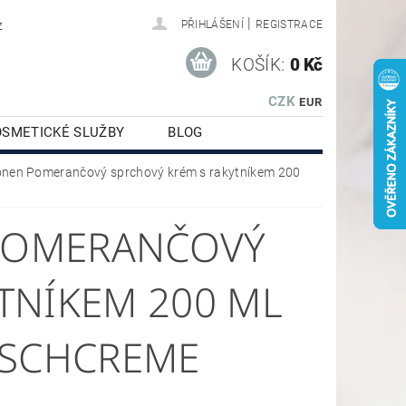
|
z
PŘIHLÁŠENÍ
REGISTRACE
KOŠÍK:
0 Kč
CZK
EUR
OSMETICKÉ SLUŽBY
BLOG
tionen Pomerančový sprchový krém s rakytníkem 200
 POMERANČOVÝ
TNÍKEM 200 ML
SCHCREME