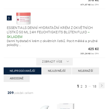
570 Kč
471,07 Kč
bez DPH
3.
ESSENTIALS DENNÍ HYDRATAČNÍ KRÉM Z OKVĚTNÍCH
LÍSTKŮ 50 ML 24H FEUCHTIGKEITS BLÜTEN FLUID
–
SKLADEM
Denní hydratační krém z okvětních lístků. Pocit měkké a pružné
pokožky....
425 Kč
351,24 Kč
bez DPH
ZOBRAZIT VÍCE
NEJPRODÁVANĚJŠÍ
NEJLEVNĚJŠÍ
NEJDRAŽŠÍ
ABECEDNĚ
...
1
2
3
18
209
položek celkem