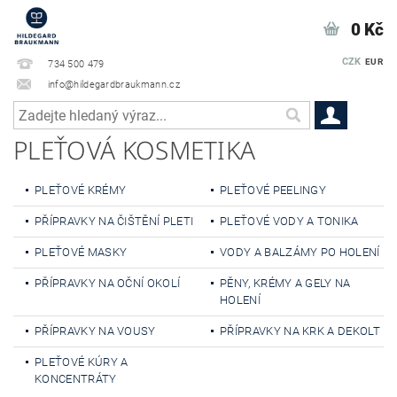
0 Kč
CZK
EUR
734 500 479
info@hildegardbraukmann.cz
PLEŤOVÁ KOSMETIKA
PLEŤOVÉ KRÉMY
PLEŤOVÉ PEELINGY
PŘÍPRAVKY NA ČIŠTĚNÍ PLETI
PLEŤOVÉ VODY A TONIKA
PLEŤOVÉ MASKY
VODY A BALZÁMY PO HOLENÍ
PŘÍPRAVKY NA OČNÍ OKOLÍ
PĚNY, KRÉMY A GELY NA
HOLENÍ
PŘÍPRAVKY NA VOUSY
PŘÍPRAVKY NA KRK A DEKOLT
PLEŤOVÉ KÚRY A
KONCENTRÁTY