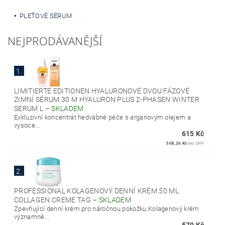
PLEŤOVÉ SÉRUM
NEJPRODÁVANĚJŠÍ
1.
LIMITIERTE EDITIONEN HYALURONOVÉ DVOU FÁZOVÉ
ZIMNÍ SÉRUM 30 M HYALURON PLUS 2-PHASEN WINTER
SERUM L
–
SKLADEM
Exkluzivní koncentrát hedvábné péče s arganovým olejem a
vysoce...
615 Kč
508,26 Kč
bez DPH
2.
PROFESSIONAL KOLAGENOVÝ DENNÍ KRÉM 50 ML
COLLAGEN CREME TAG
–
SKLADEM
Zpevňující denní krém pro náročnou pokožku.Kolagenový krém
významně...