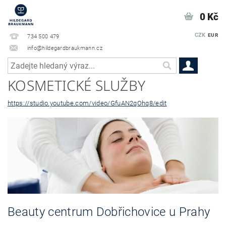
0 Kč
CZK
EUR
734 500 479
info@hildegardbraukmann.cz
KOSMETICKÉ SLUŽBY
https://studio.youtube.com/video/GfuAN2qOhq8/edit
Beauty centrum Dobřichovice u Prahy