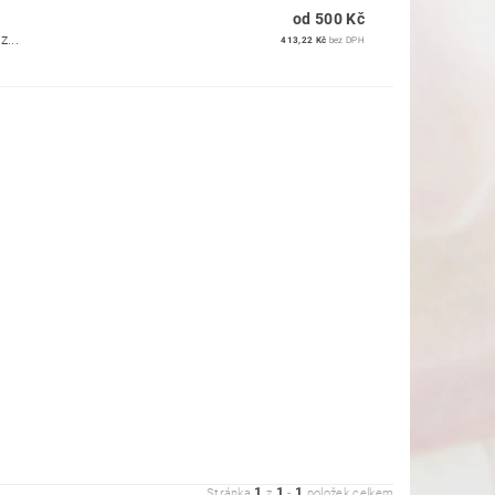
od 500 Kč
...
413,22 Kč
bez DPH
1
1
1
Stránka
z
-
položek celkem