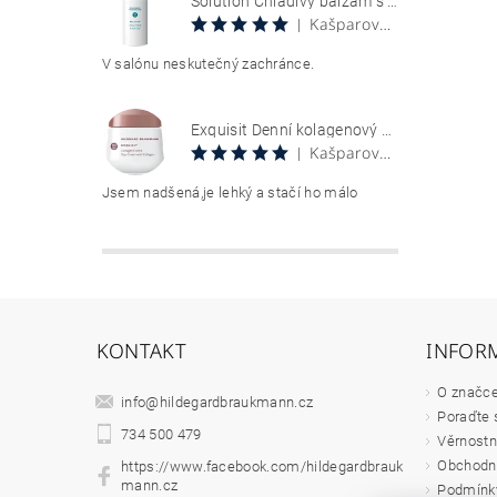
Solution Chladivý balzám s aloe vera 100 ml Aloe Vera Cool Gel
Kašparová Vendula
|
V salónu neskutečný zachránce.
Exquisit Denní kolagenový krém 50 ml Collagen Creme Tag
Kašparová Vendula
|
Jsem nadšená,je lehký a stačí ho málo
KONTAKT
INFOR
O značc
info
@
hildegardbraukmann.cz
Poraďte 
734 500 479
Věrnostn
Obchodn
https://www.facebook.com/hildegardbrauk
mann.cz
Podmínky