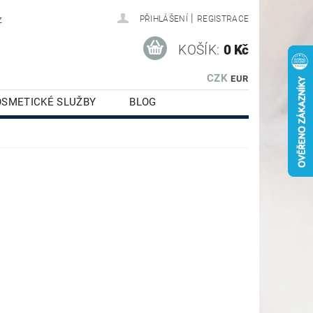
|
z
PŘIHLÁŠENÍ
REGISTRACE
KOŠÍK:
0 Kč
CZK
EUR
OSMETICKÉ SLUŽBY
BLOG