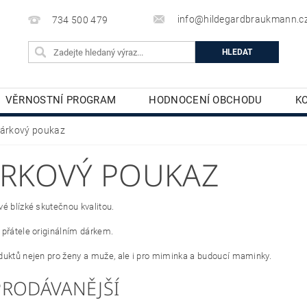
info@hildegardbraukmann.c
734 500 479
VĚRNOSTNÍ PROGRAM
HODNOCENÍ OBCHODU
K
TĚLOVÁ KOSMETIKA
DEKORATIVNÍ KOSMETIKA
árkový poukaz
RKOVÝ POUKAZ
vé blízké skutečnou kvalitou.
 přátele originálním dárkem.
duktů nejen pro ženy a muže, ale i pro miminka a budoucí maminky.
PRODÁVANĚJŠÍ