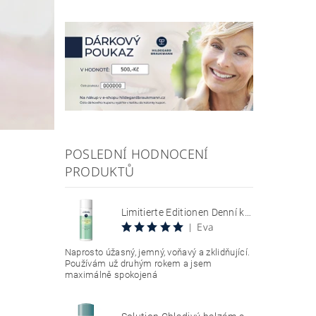
POSLEDNÍ HODNOCENÍ
PRODUKTŮ
Limitierte Editionen Denní krém s SPF 30, chránící citlivou pokožku se sklonem k zarudnutí a kuperóze 50 ml Hyaluron Sun Relax Tages Creme SPF 30
Eva
|
Naprosto úžasný, jemný, voňavý a zklidňující.
Používám už druhým rokem a jsem
maximálně spokojená