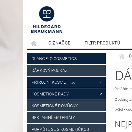
O ZNAČCE
FILTR PRODUKTŮ
KONTAKTY
PLEŤOVÁ KOSMETIKA
D
DI ANGELO COSMETICS
DÁ
DÁRKOVÝ POUKAZ
PŘÍRODNÍ KOSMETIKA
Potěšte s
KOSMETICKÉ ŘADY
Obdarujte
KOSMETICKÉ POMŮCKY
Výběr pro
REKLAMNÍ MATERIÁLY
NEJ
PORAĎTE SE S KOSMETIČKOU