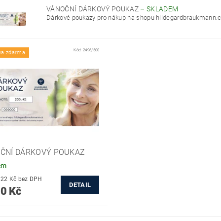
VÁNOČNÍ DÁRKOVÝ POUKAZ
–
SKLADEM
Dárkové poukazy pro nákup na shopu hildegardbraukmann.cz
Kód:
2496/500
va zdarma
ČNÍ DÁRKOVÝ POUKAZ
em
od 413,22 Kč bez DPH
DETAIL
0 Kč