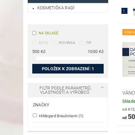
KOSMETIČKA RADÍ
1.
Dopra
NA SKLADĚ
AKCE
NOVINKA
TIP
500
Kč
1000
Kč
POLOŽEK K ZOBRAZENÍ:
1
FILTR PODLE PARAMETRŮ,
VLASTNOSTÍ A VÝROBCŮ
VÁNO
Sklad
ZNAČKY
50
Hildegard Braukmann
(1)
od