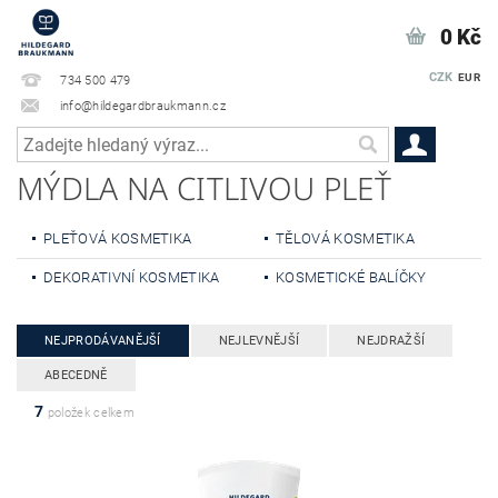
0 Kč
CZK
EUR
734 500 479
info@hildegardbraukmann.cz
MÝDLA NA CITLIVOU PLEŤ
PLEŤOVÁ KOSMETIKA
TĚLOVÁ KOSMETIKA
DEKORATIVNÍ KOSMETIKA
KOSMETICKÉ BALÍČKY
NEJPRODÁVANĚJŠÍ
NEJLEVNĚJŠÍ
NEJDRAŽŠÍ
ABECEDNĚ
7
položek celkem