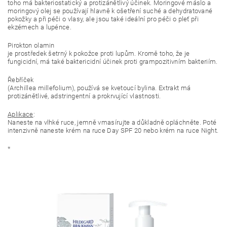
toho má bakteriostatický a protizánětlivý účinek. Moringové máslo a
moringový olej se používají hlavně k ošetření suché a dehydratované
pokožky a při péči o vlasy, ale jsou také ideální pro péči o pleť při
ekzémech a lupénce.
Pirokton olamin
je prostředek šetrný k pokožce proti lupům. Kromě toho, že je
fungicidní, má také baktericidní účinek proti grampozitivním bakteriím.
Řebříček
(Archillea millefolium), používá se kvetoucí bylina. Extrakt má
protizánětlivé, adstringentní a prokrvující vlastnosti.
Aplikace
:
Naneste na vlhké ruce, jemně vmasírujte a důkladně opláchněte. Poté
intenzivně naneste krém na ruce Day SPF 20 nebo krém na ruce Night.
*