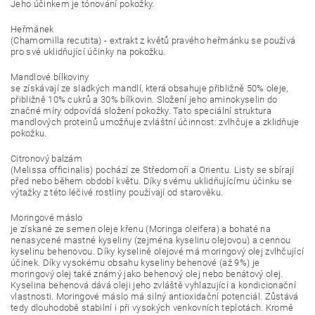
Jeho účinkem je tónování pokožky.
Heřmánek
(Chamomilla recutita) - extrakt z květů pravého heřmánku se používá
pro své uklidňující účinky na pokožku.
Mandlové bílkoviny
se získávají ze sladkých mandlí, která obsahuje přibližně 50% oleje,
přibližně 10% cukrů a 30% bílkovin. Složení jeho aminokyselin do
značné míry odpovídá složení pokožky. Tato speciální struktura
mandlových proteinů umožňuje zvláštní účinnost: zvlhčuje a zklidňuje
pokožku.
Citronový balzám
(Melissa officinalis) pochází ze Středomoří a Orientu. Listy se sbírají
před nebo během období květu. Díky svému uklidňujícímu účinku se
výtažky z této léčivé rostliny používají od starověku.
Moringové máslo
je získané ze semen oleje křenu (Moringa oleifera) a bohaté na
nenasycené mastné kyseliny (zejména kyselinu olejovou) a cennou
kyselinu behenovou. Díky kyselině olejové má moringový olej zvlhčující
účinek. Díky vysokému obsahu kyseliny behenové (až 9%) je
moringový olej také známý jako behenový olej nebo benátový olej.
Kyselina behenová dává oleji jeho zvláště vyhlazující a kondicionační
vlastnosti. Moringové máslo má silný antioxidační potenciál. Zůstává
tedy dlouhodobě stabilní i při vysokých venkovních teplotách. Kromě