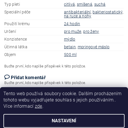
Typ pleti
citlivá
,
smíšená
,
suchá
Speciální péče
antibakteriální
,
bakteriostatický
,
na ruce a nohy
Použití krému
24 hodin
Určení
pro muže
,
pro ženy
Konzistence
mýdlo
Účinná látka
betain
,
moringové máslo
Objem
500 ml
Buďte první, kdo napíše příspěvek k této položce.
Přidat komentář
Buďte první, kdo napíše příspěvek k této položce.
Tento web používá soubory cookie. Dalším procházením
Přidat hodnocení
tohoto webu vyjadřujete souhlas s jejich používáním..
Více informací
zde
.
NASTAVENÍ