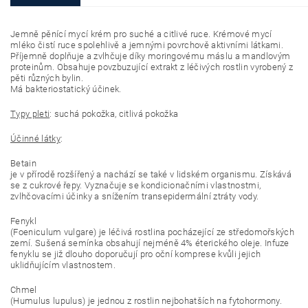
Jemně pěnící mycí krém pro suché a citlivé ruce. Krémové mycí
mléko čistí ruce spolehlivě a jemnými povrchově aktivními látkami.
Příjemně doplňuje a zvlhčuje díky moringovému máslu a mandlovým
proteinům. Obsahuje povzbuzující extrakt z léčivých rostlin vyrobený z
pěti různých bylin.
Má bakteriostatický účinek.
Typy pleti
: suchá pokožka, citlivá pokožka
Účinné látky
:
Betain
je v přírodě rozšířený a nachází se také v lidském organismu. Získává
se z cukrové řepy. Vyznačuje se kondicionačními vlastnostmi,
zvlhčovacími účinky a snížením transepidermální ztráty vody.
Fenykl
(Foeniculum vulgare) je léčivá rostlina pocházející ze středomořských
zemí. Sušená semínka obsahují nejméně 4% éterického oleje. Infuze
fenyklu se již dlouho doporučují pro oční komprese kvůli jejich
uklidňujícím vlastnostem.
Chmel
(Humulus lupulus) je jednou z rostlin nejbohatších na fytohormony.