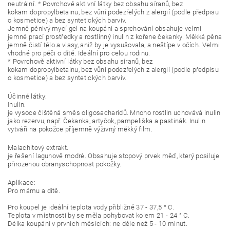
neutrální. * Povrchově aktivní látky bez obsahu síranů, bez
kokamidopropylbetainu, bez vůní podezřelých z alergií (podle předpisu
o kosmetice) a bez syntetických barviv.
Jemně pěnivý mycí gel na koupání a sprchování obsahuje velmi
jemné prací prostředky a rostlinný inulin z kořene čekanky. Měkká pěna
jemně čistí tělo a vlasy, aniž by je vysušovala, a neštípe v očích. Velmi
vhodné pro péči o dítě. Ideální pro celou rodinu.
* Povrchově aktivní látky bez obsahu síranů, bez
kokamidopropylbetainu, bez vůní podezřelých z alergií (podle předpisu
o kosmetice) a bez syntetických barviv.
Účinné látky:
Inulin.
je vysoce čištěná směs oligosacharidů. Mnoho rostlin uchovává inulin
jako rezervu, např. Čekanka, artyčok, pampeliška a pastinák. Inulin
vytváří na pokožce příjemně výživný měkký film.
Malachitový extrakt.
je řešení lagunově modré. Obsahuje stopový prvek měď, který posiluje
přirozenou obranyschopnost pokožky.
Aplikace:
Pro mámu a dítě.
Pro koupel je ideální teplota vody přibližně 37 - 37,5 ° C.
Teplota v místnosti by se měla pohybovat kolem 21 - 24 ° C.
Délka koupání v prvních měsících: ne déle než 5 - 10 minut.