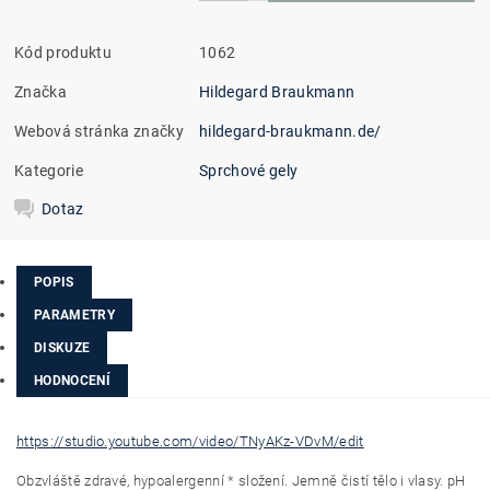
Kód produktu
1062
Značka
Hildegard Braukmann
Webová stránka značky
hildegard-braukmann.de/
Kategorie
Sprchové gely
Dotaz
POPIS
PARAMETRY
DISKUZE
HODNOCENÍ
https://studio.youtube.com/video/TNyAKz-VDvM/edit
Obzvláště zdravé, hypoalergenní * složení. Jemně čistí tělo i vlasy. pH