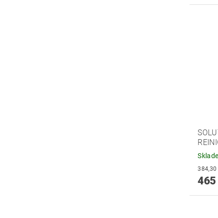
SOLU
REIN
Sklad
465