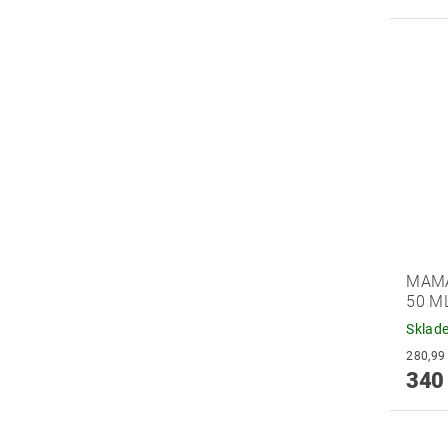
MAMA
50 M
Sklad
340