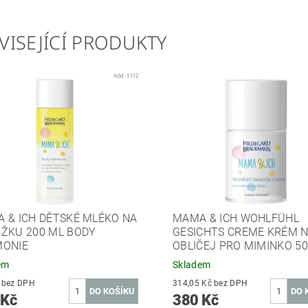
VISEJÍCÍ PRODUKTY
Kód:
1112
 & ICH DĚTSKÉ MLÉKO NA
MAMA & ICH WOHLFÜHL
ŽKU 200 ML BODY
GESICHTS CREME KRÉM 
ONIE
OBLIČEJ PRO MIMINKO 5
em
Skladem
500 Kč bez DPH
314,05 Kč bez DPH
 Kč
380 Kč