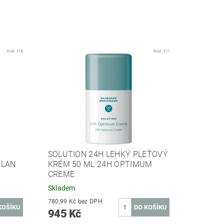
Kód:
118
Kód:
117
SOLUTION 24H LEHKÝ PLEŤOVÝ
ILAN
KRÉM 50 ML 24H OPTIMUM
CREME
Skladem
780,99 Kč bez DPH
945 Kč