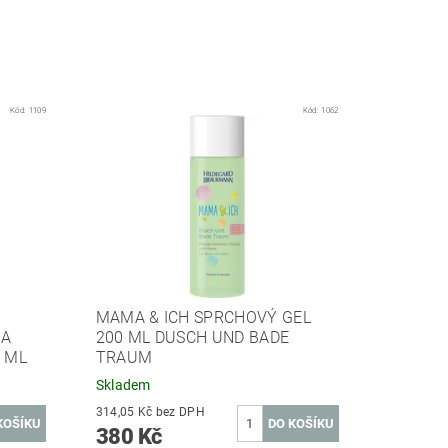
Kód:
1109
Kód:
1062
MAMA & ICH SPRCHOVÝ GEL
NA
200 ML DUSCH UND BADE
0 ML
TRAUM
Skladem
314,05 Kč bez DPH
380 Kč