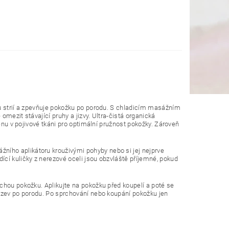
ku strií a zpevňuje pokožku po porodu. S chladicím masážním
omezit stávající pruhy a jizvy. Ultra-čistá organická
genu v pojivové tkáni pro optimální pružnost pokožky. Zároveň
ího aplikátoru krouživými pohyby nebo si jej nejprve
cí kuličky z nerezové oceli jsou obzvláště příjemné, pokud
chou pokožku. Aplikujte na pokožku před koupelí a poté se
jizev po porodu. Po sprchování nebo koupání pokožku jen