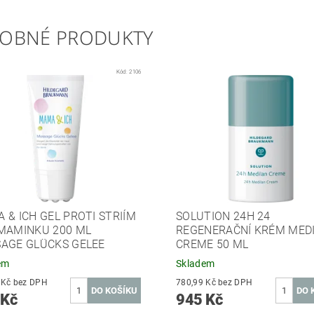
OBNÉ PRODUKTY
Kód:
2106
 & ICH GEL PROTI STRIÍM
SOLUTION 24H 24
MAMINKU 200 ML
REGENERAČNÍ KRÉM MED
AGE GLÜCKS GELEE
CREME 50 ML
em
Skladem
657,02 Kč bez DPH
780,99 Kč bez DPH
 Kč
945 Kč