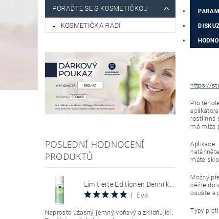
PORAĎTE SE S KOSMETIČKOU
PARAM
KOSMETIČKA RADÍ
DISKU
HODNO
https://s
Pro těhot
aplikátore
rostlinná 
má míza p
POSLEDNÍ HODNOCENÍ
Aplikace:
natáhněte
PRODUKTŮ
máte sklo
Možný pře
Limitierte Editionen Denní krém s SPF 30, chránící citlivou pokožku se sklonem k zarudnutí a kuperóze 50 ml Hyaluron Sun Relax Tages Creme SPF 30
běžte do 
osušte a 
Eva
|
Typy pleti
Naprosto úžasný, jemný, voňavý a zklidňující.