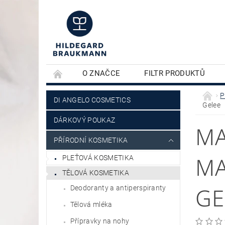
O ZNAČCE
FILTR PRODUKTŮ
KONTAKTY
PLEŤOVÁ KOSMETIKA
P
DI ANGELO COSMETICS
Gelee
DÁRKOVÝ POUKAZ
MA
PŘÍRODNÍ KOSMETIKA
MA
PLEŤOVÁ KOSMETIKA
TĚLOVÁ KOSMETIKA
GE
Deodoranty a antiperspiranty
Tělová mléka
Přípravky na nohy