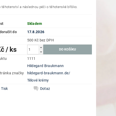
 těhotenství a následnou péči o těhotenské bříško.
st
Skladem
oručit do
17.8.2026
500 Kč bez DPH
Kč
/ ks
uktu
1111
Hildegard Braukmann
tránka značky
hildegard-braukmann.de/
e
Tělové krémy
Tisk
Dotaz