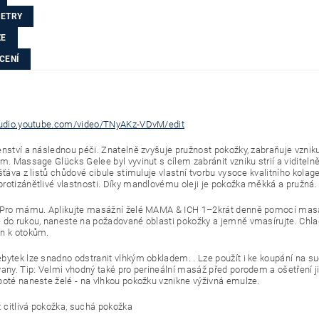
ETRY
ZE
CENÍ
tudio.youtube.com/video/TNyAKz-VDvM/edit
enství a následnou péči. Znatelně zvyšuje pružnost pokožky, zabraňuje vzni
m. Massage Glücks Gelee byl vyvinut s cílem zabránit vzniku strií a viditelně 
šťáva z listů chůdové cibule stimuluje vlastní tvorbu vysoce kvalitního kola
rotizánětlivé vlastnosti. Díky mandlovému oleji je pokožka měkká a pružná.
 Pro mámu. Aplikujte masážní želé MAMA & ICH 1–2krát denně pomocí masážn
 do rukou, naneste na požadované oblasti pokožky a jemně vmasírujte. Chladí
n k otokům.
bytek lze snadno odstranit vlhkým obkladem. . Lze použít i ke koupání na su
vany. Tip: Velmi vhodný také pro perineální masáž před porodem a ošetření 
poté naneste želé - na vlhkou pokožku vznikne výživná emulze.
: citlivá pokožka, suchá pokožka