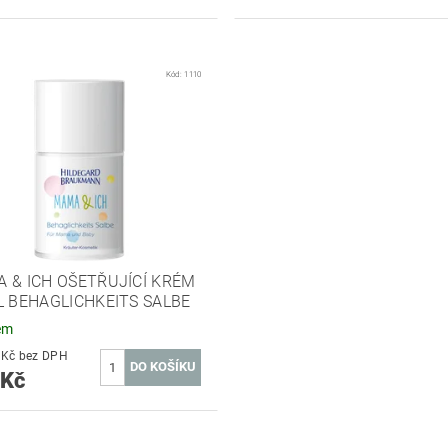
Kód:
1110
 & ICH OŠETŘUJÍCÍ KRÉM
L BEHAGLICHKEITS SALBE
em
280,99 Kč bez DPH
 Kč