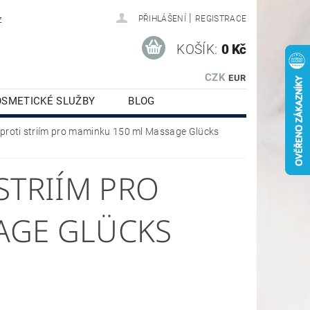
|
z
PŘIHLÁŠENÍ
REGISTRACE
KOŠÍK:
0 Kč
CZK
EUR
OSMETICKÉ SLUŽBY
BLOG
proti striím pro maminku 150 ml Massage Glücks
STRIÍM PRO
AGE GLÜCKS