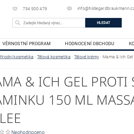
info@hildegardbraukmann.c
734 500 479
VĚRNOSTNÍ PROGRAM
HODNOCENÍ OBCHODU
K
TĚLOVÁ KOSMETIKA
DEKORATIVNÍ KOSMETIKA
řírodní kosmetika
Tělová kosmetika
Tělové krémy
Mama & Ich Gel 
MA & ICH GEL PROTI 
MINKU 150 ML MASS
LEE
Neohodnoceno