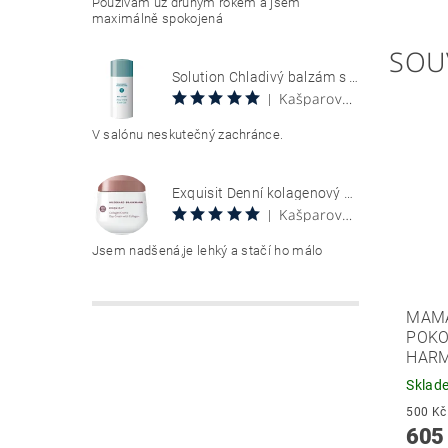
Používám už druhým rokem a jsem
maximálně spokojená
SOU
Solution Chladivý balzám s aloe vera 100 ml Aloe Vera Cool Gel
Kašparová Vendula
|
V salónu neskutečný zachránce.
Exquisit Denní kolagenový krém 50 ml Collagen Creme Tag
Kašparová Vendula
|
Jsem nadšená,je lehký a stačí ho málo
MAMA
POKO
HARM
Sklad
605