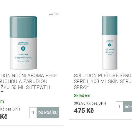
Kód:
2562
TION NOČNÍ AROMA PÉČE
SOLUTION PLEŤOVÉ SÉRU
SUCHOU A ZARUDLOU
SPREJI 100 ML SKIN SER
ŽKU 50 ML SLEEPWELL
SPRAY
HT
Skladem
em
392,56 Kč bez DPH
475 Kč
780,99 Kč bez DPH
 Kč