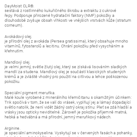
DayMoist CLR®.
sestává z rostlinného kukuřičného škrobu a extraktu z cukrové
řepy. Podporuje přirozené hydratační faktory (NMF) pokožky a
dlouhodobě zvyšuje obsah vlhkosti ve vnějších vrstvách kůže (stratum
corneum).
Avokádový olej.
je přírodní olej z avokáda (Persea gratissima), který obsahuje mnoho
vitamínů, fytosterolů a lecitinu. Chrání pokožku před vysycháním a
křehnutím.
Mandlový olej.
je velmi jemný, světle žlutý olej, který se získává lisováním sladkých
mandlí za studena. Mandlový olej je součástí klasických studených
krémů a je zvláště vhodný pro použití na citlivou a lehce poškozenou
pokožku.
Speciální pigment meruňka.
Malé koule vyrobené z minerálního křemičitanu s okamžitým účinkem:
Trik spočívá v tom, že se valí do vrásek, vyplňují jej a lámají dopadající
světlo natolik, že není vidět žádný ostrý okraj stínu: Pleť se zdá hladší a
vrásky jsou opticky neviditelné. Zároveň je pokožka příjemně matná,
hebká a hedvábná a má přírodní, jemný meruňkový nádech.
Arginine.
je speciální aminokyselina. Vyskytují se v červených řasách a pohanky,