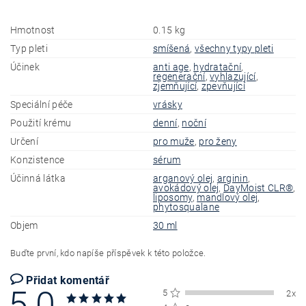
Hmotnost
0.15 kg
Typ pleti
smíšená
,
všechny typy pleti
Účinek
anti age
,
hydratační
,
regenerační
,
vyhlazující
,
zjemňující
,
zpevňující
Speciální péče
vrásky
Použití krému
denní
,
noční
Určení
pro muže
,
pro ženy
Konzistence
sérum
Účinná látka
arganový olej
,
arginin
,
avokádový olej
,
DayMoist CLR®
,
liposomy
,
mandlový olej
,
phytosqualane
Objem
30 ml
Buďte první, kdo napíše příspěvek k této položce.
Přidat komentář
5,0
5
2x