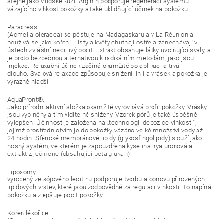
stejně jako v lidské kůži. Arginin podporuje regeneraci systému
vázajícího vlhkost pokožky a také uklidňující účinek na pokožku.
Paracress.
(Acmella oleracea) se pěstuje na Madagaskaru a v La Réunion a
používá se jako koření. Listy a květy chutnají ostře a zanechávají v
ústech zvláštní necitlivý pocit. Extrakt obsahuje látky uvolňující svaly, a
je proto bezpečnou alternativou k radikálním metodám, jako jsou
injekce. Relaxační účinek začíná okamžitě po aplikaci a trvá
dlouho. Svalová relaxace způsobuje snížení linií a vrásek a pokožka je
výrazně hladší.
AquaPront®.
Jako přírodní aktivní složka okamžitě vyrovnává profil pokožky. Vrásky
jsou vyplněny a tím viditelně sníženy. Vzorek pórů je také úspěšně
vylepšen. Účinnost je založena na „technologii depozice vlhkosti“,
jejímž prostřednictvím je do pokožky vázáno velké množství vody až
24 hodin. Sférické membránové lipidy (glykosfingolipidy) slouží jako
nosný systém, ve kterém je zapouzdřena kyselina hyaluronová a
extrakt z ječmene (obsahující beta glukan) .
Liposomy.
vyrobený ze sójového lecitinu podporuje tvorbu a obnovu přirozených
lipidových vrstev, které jsou zodpovědné za regulaci vlhkosti. To napíná
pokožku a zlepšuje pocit pokožky.
Kořen lékořice.