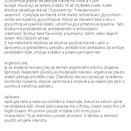
(Glycyrrhiza glabra) se pěstuje hlavně na Volze a v jižní
Evropě. Používají se kořeny a běžci tří až čtyřletého keře. Kořen
lékořice obsahuje dvě až 15 procent tzv. Triterpenových
saponinů. Vyskytuje se hlavně silně sladký ochutnávací glycyrrhizin -
směs solí kyseliny glycyrrhizové. Pokud se stavební blok cukru v
glycyrrhizové kyselině oddělí, vytvoří se glycyrrhetinová kyselina. Tato
složka má protizánětlivé, antibakteriální a antioxidační
vlastnosti. Existují také flavonoidy a kumariny. Zatím vědci objevili
kolem 400 různých přísad.
Z kosmetického hlediska se lékořice používá hlavně v péči o
zanícenou a podrážděnou pokožku, protože bylo prokázáno, že snižuje
podráždění kůže, snižuje svědění a podporuje hojení ran.
Arganový olej.
je za studena lisovaný olej ze semen arganového stromu (Argania
Spinosa). Regionem původu je jihozápadní Maroko. Argania se zde po
staletí pěstuje pro těžbu ropy. Zlatožlutý olej se vyznačuje vyváženou
kombinací kyseliny olejové, palmitové a linolové a je ideální pro péči o
suchou a náročnou pokožku.
Aplikace:
Aplikujte ráno a večer po očištění a masírujte, dokud se sérum úplně
nevstřebává kůží. Ihned poté naneste Pro Lift Day Cream nebo Pro Lift
Night Cream. Při prvním použití můžete cítit mírný pocit
mravenčení. To je známkou vysoké účinnosti. S dávkou a četností
použití určujete intenzitu.