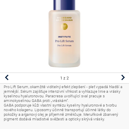
1
z 2
Pro Lift Serum, okamžitě viditelný efekt zlepšení - pleť vypadá hladší a
jemnější. Sérum zajišťuje intenzivní vlhkost a vyhlazuje linie a vrásky
kyselinou hyaluronovou. Paracresa uvolňující sval pracuje s
aminokyselinou GABA proti „vráskám“.
GABA podporuje kůži vlastní syntézu kyseliny hyaluronové a tvorbu
nového kolagenu. Liposomy účinně transportují účinné látky do
pokožky a arganový olej je příjemně změkčuje. Meruňkově zbarvený
pigment dodává mladistvé svěžesti a opticky skrývá vrásky.