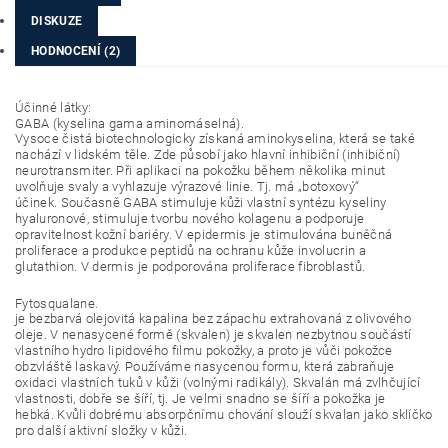
DISKUZE
HODNOCENÍ (2)
Účinné látky:
GABA (kyselina gama aminomáselná).
Vysoce čistá biotechnologicky získaná aminokyselina, která se také
nachází v lidském těle. Zde působí jako hlavní inhibiční (inhibiční)
neurotransmiter. Při aplikaci na pokožku během několika minut
uvolňuje svaly a vyhlazuje výrazové linie. Tj. má „botoxový“
účinek. Současně GABA stimuluje kůži vlastní syntézu kyseliny
hyaluronové, stimuluje tvorbu nového kolagenu a podporuje
opravitelnost kožní bariéry. V epidermis je stimulována buněčná
proliferace a produkce peptidů na ochranu kůže involucrin a
glutathion. V dermis je podporována proliferace fibroblastů.
Fytosqualane.
je bezbarvá olejovitá kapalina bez zápachu extrahovaná z olivového
oleje. V nenasycené formě (skvalen) je skvalen nezbytnou součástí
vlastního hydro lipidového filmu pokožky, a proto je vůči pokožce
obzvláště laskavý. Používáme nasycenou formu, která zabraňuje
oxidaci vlastních tuků v kůži (volnými radikály). Skvalán má zvlhčující
vlastnosti, dobře se šíří, tj. Je velmi snadno se šíří a pokožka je
hebká. Kvůli dobrému absorpčnímu chování slouží skvalan jako sklíčko
pro další aktivní složky v kůži.