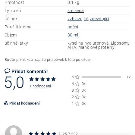
Hmotnost
0.1 kg
Typ pleti
smíšená
Účinek
vyhlazující
,
zpevňující
Použití krému
noční
Objem
30 ml
účinné látky
kyselina hyaluronová, Liposomy
AHA, mandlové proteiny
Buďte první, kdo napíše příspěvek k této položce.
Přidat komentář
5,0
5
1x
4
0x
1 hodnocení
3
0x
2
0x
Přidat hodnocení
1
0x
|
25.7.2021