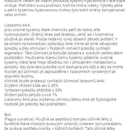
rostoucím věkem se vlastní produkce kyseliny hyaluronové v těle stále
snižuje. Pleť ztrácí svou pružnost, tvoří se linie a vrásky. Výrobky péče
o pleť s kyselinou hyaluronovou mohou tyto kožní změny kompenzovat
nebo zmírnit.
Liposomy AHA.
jsou ovocné kyseliny, které chemicky patří do rodiny alfa
hydroxykyselin. Známý dnes pod zkratkou „AHA“ se v kosmetice
používá po staletí. Pouze nedávný vývoj objasnil zásadu jednání. V
závislosti na koncentraci způsobují AHA mírné až silné odlupování
pokožky a díky stimulaci v hlubších vrstvách pokožky rychlejší
regeneraci. Tato účinnost je bohužel spojena s vysokým potenciálem
podráždění. Používáme slanou formu kyseliny jablečné, ovocné
kyseliny, která také hraje důležitou roli v přirozeném metabolismu
pokožky. Aby byla tato pokožka nyní dostupná pro kůži a aby se mohla
rozvíjet její účinnost, je zapouzdřena v liposomech vyrobených ze
sójového lecitinu.
Klinické studie prokazují vynikající účinnost liposomů AHA:
Zvýšení vlhkosti kůže asi o 35%
Vyhlazení pokožky přibližně o 25%
Snížení počtu záhybů o cca 7%
Liposomy AHA jsou zvýšenou účinnou látkou AHA při fyziologické
hodnotě pH pokožky bez podráždění.
Buk.
(Fagus sylvatica). Používá se peptidový komplex účinné látky z
buněčné tkáně mladých bukových výhonků, o kterém bylo prokázáno,
že zvyšuje spotřebu kyslíku v kožních buňkách. Tato účinná látka