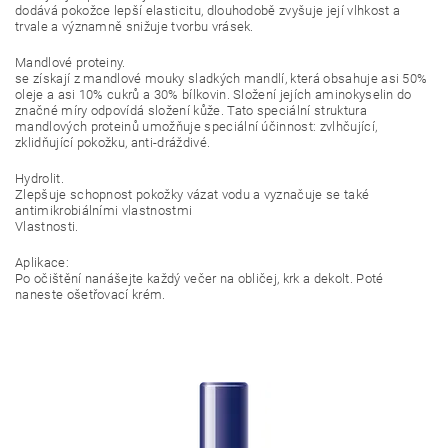
dodává pokožce lepší elasticitu, dlouhodobě zvyšuje její vlhkost a
trvale a významně snižuje tvorbu vrásek.
Mandlové proteiny.
se získají z mandlové mouky sladkých mandlí, která obsahuje asi 50%
oleje a asi 10% cukrů a 30% bílkovin. Složení jejích aminokyselin do
značné míry odpovídá složení kůže. Tato speciální struktura
mandlových proteinů umožňuje speciální účinnost: zvlhčující,
zklidňující pokožku, anti-dráždivé.
Hydrolit.
Zlepšuje schopnost pokožky vázat vodu a vyznačuje se také
antimikrobiálními vlastnostmi
Vlastnosti.
Aplikace:
Po očištění nanášejte každý večer na obličej, krk a dekolt. Poté
naneste ošetřovací krém.