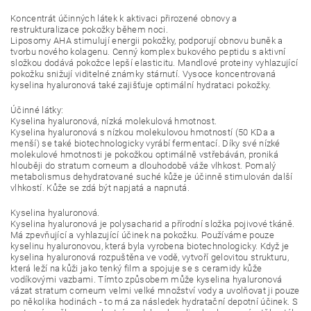
Koncentrát účinných látek k aktivaci přirozené obnovy a
restrukturalizace pokožky během noci.
Liposomy AHA stimulují energii pokožky, podporují obnovu buněk a
tvorbu nového kolagenu. Cenný komplex bukového peptidu s aktivní
složkou dodává pokožce lepší elasticitu. Mandlové proteiny vyhlazující
pokožku snižují viditelné známky stárnutí. Vysoce koncentrovaná
kyselina hyaluronová také zajišťuje optimální hydrataci pokožky.
Účinné látky:
Kyselina hyaluronová, nízká molekulová hmotnost.
Kyselina hyaluronová s nízkou molekulovou hmotností (50 KDa a
menší) se také biotechnologicky vyrábí fermentací. Díky své nízké
molekulové hmotnosti je pokožkou optimálně vstřebáván, proniká
hlouběji do stratum corneum a dlouhodobě váže vlhkost. Pomalý
metabolismus dehydratované suché kůže je účinně stimulován další
vlhkostí. Kůže se zdá být napjatá a napnutá.
Kyselina hyaluronová.
Kyselina hyaluronová je polysacharid a přírodní složka pojivové tkáně.
Má zpevňující a vyhlazující účinek na pokožku. Používáme pouze
kyselinu hyaluronovou, která byla vyrobena biotechnologicky. Když je
kyselina hyaluronová rozpuštěna ve vodě, vytvoří gelovitou strukturu,
která leží na kůži jako tenký film a spojuje se s ceramidy kůže
vodíkovými vazbami. Tímto způsobem může kyselina hyaluronová
vázat stratum corneum velmi velké množství vody a uvolňovat ji pouze
po několika hodinách - to má za následek hydratační depotní účinek. S