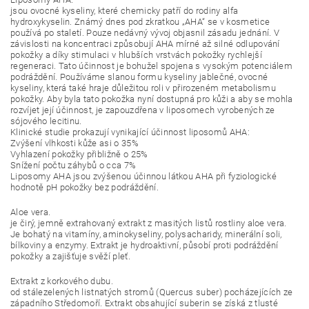
jsou ovocné kyseliny, které chemicky patří do rodiny alfa
hydroxykyselin. Známý dnes pod zkratkou „AHA“ se v kosmetice
používá po staletí. Pouze nedávný vývoj objasnil zásadu jednání. V
závislosti na koncentraci způsobují AHA mírné až silné odlupování
pokožky a díky stimulaci v hlubších vrstvách pokožky rychlejší
regeneraci. Tato účinnost je bohužel spojena s vysokým potenciálem
podráždění. Používáme slanou formu kyseliny jablečné, ovocné
kyseliny, která také hraje důležitou roli v přirozeném metabolismu
pokožky. Aby byla tato pokožka nyní dostupná pro kůži a aby se mohla
rozvíjet její účinnost, je zapouzdřena v liposomech vyrobených ze
sójového lecitinu.
Klinické studie prokazují vynikající účinnost liposomů AHA:
Zvýšení vlhkosti kůže asi o 35%
Vyhlazení pokožky přibližně o 25%
Snížení počtu záhybů o cca 7%
Liposomy AHA jsou zvýšenou účinnou látkou AHA při fyziologické
hodnotě pH pokožky bez podráždění.
Aloe vera.
je čirý, jemně extrahovaný extrakt z masitých listů rostliny aloe vera.
Je bohatý na vitamíny, aminokyseliny, polysacharidy, minerální soli,
bílkoviny a enzymy. Extrakt je hydroaktivní, působí proti podráždění
pokožky a zajišťuje svěží pleť.
Extrakt z korkového dubu.
od stálezelených listnatých stromů (Quercus suber) pocházejících ze
západního Středomoří. Extrakt obsahující suberin se získá z tlusté