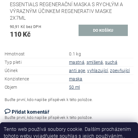
ESSENTIALS REGENERAČNÍ MASKA S RYCHLÝM A
VÝRAZNÝM ÚČINKEM REGENERATIV MASKE
2X7ML
90,91 Kč bez DPH
110 Kč
Hmotnost
0.1 kg
Typ pleti
mastná
,
smíšená
,
suchá
Účinek
anti age
,
vyhlazující
,
zpevňující
Konzistence
maska
Objem
50 ml
Buďte první, kdo napíše příspěvek k této položce.
Přidat komentář
Buďte první, kdo napíše příspěvek k této položce.
Tento web používá soubory cookie. Dalším procházením
Přidat hodnocení
tohoto webu vyjadřujete souhlas s jejich používáním..