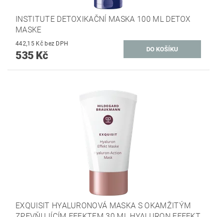
INSTITUTE DETOXIKAČNÍ MASKA 100 ML DETOX
MASKE
442,15 Kč bez DPH
535 Kč
EXQUISIT HYALURONOVÁ MASKA S OKAMŽITÝM
ZPEVŇUJÍCÍM EFEKTEM 30 ML HYALURON EFFEKT