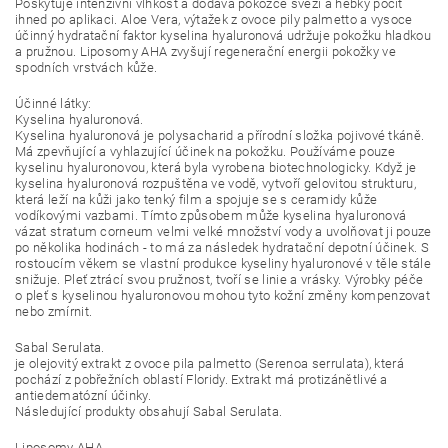
Poskytuje intenzivní vlhkost a dodává pokožce svěží a hebký pocit
ihned po aplikaci. Aloe Vera, výtažek z ovoce pily palmetto a vysoce
účinný hydratační faktor kyselina hyaluronová udržuje pokožku hladkou
a pružnou. Liposomy AHA zvyšují regenerační energii pokožky ve
spodních vrstvách kůže.
Účinné látky:
Kyselina hyaluronová.
Kyselina hyaluronová je polysacharid a přírodní složka pojivové tkáně.
Má zpevňující a vyhlazující účinek na pokožku. Používáme pouze
kyselinu hyaluronovou, která byla vyrobena biotechnologicky. Když je
kyselina hyaluronová rozpuštěna ve vodě, vytvoří gelovitou strukturu,
která leží na kůži jako tenký film a spojuje se s ceramidy kůže
vodíkovými vazbami. Tímto způsobem může kyselina hyaluronová
vázat stratum corneum velmi velké množství vody a uvolňovat ji pouze
po několika hodinách - to má za následek hydratační depotní účinek. S
rostoucím věkem se vlastní produkce kyseliny hyaluronové v těle stále
snižuje. Pleť ztrácí svou pružnost, tvoří se linie a vrásky. Výrobky péče
o pleť s kyselinou hyaluronovou mohou tyto kožní změny kompenzovat
nebo zmírnit.
Sabal Serulata.
je olejovitý extrakt z ovoce pila palmetto (Serenoa serrulata), která
pochází z pobřežních oblastí Floridy. Extrakt má protizánětlivé a
antiedematózní účinky.
Následující produkty obsahují Sabal Serulata.
Liposomy AHA.