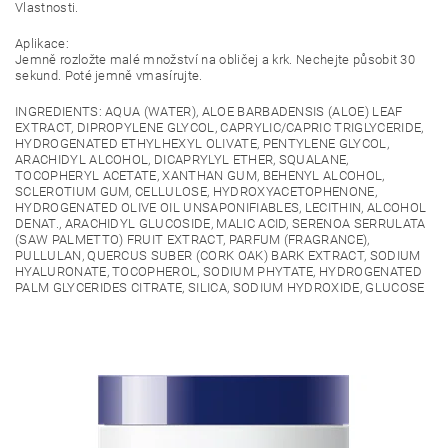
Vlastnosti.
Aplikace:
Jemně rozložte malé množství na obličej a krk. Nechejte působit 30
sekund. Poté jemně vmasírujte.
INGREDIENTS: AQUA (WATER), ALOE BARBADENSIS (ALOE) LEAF
EXTRACT, DIPROPYLENE GLYCOL, CAPRYLIC/CAPRIC TRIGLYCERIDE,
HYDROGENATED ETHYLHEXYL OLIVATE, PENTYLENE GLYCOL,
ARACHIDYL ALCOHOL, DICAPRYLYL ETHER, SQUALANE,
TOCOPHERYL ACETATE, XANTHAN GUM, BEHENYL ALCOHOL,
SCLEROTIUM GUM, CELLULOSE, HYDROXYACETOPHENONE,
HYDROGENATED OLIVE OIL UNSAPONIFIABLES, LECITHIN, ALCOHOL
DENAT., ARACHIDYL GLUCOSIDE, MALIC ACID, SERENOA SERRULATA
(SAW PALMETTO) FRUIT EXTRACT, PARFUM (FRAGRANCE),
PULLULAN, QUERCUS SUBER (CORK OAK) BARK EXTRACT, SODIUM
HYALURONATE, TOCOPHEROL, SODIUM PHYTATE, HYDROGENATED
PALM GLYCERIDES CITRATE, SILICA, SODIUM HYDROXIDE, GLUCOSE