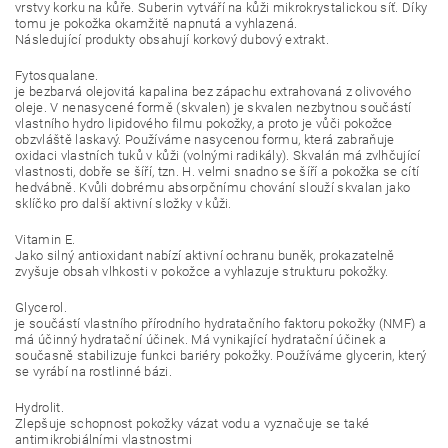
vrstvy korku na kůře. Suberin vytváří na kůži mikrokrystalickou síť. Díky
tomu je pokožka okamžitě napnutá a vyhlazená.
Následující produkty obsahují korkový dubový extrakt.
Fytosqualane.
je bezbarvá olejovitá kapalina bez zápachu extrahovaná z olivového
oleje. V nenasycené formě (skvalen) je skvalen nezbytnou součástí
vlastního hydro lipidového filmu pokožky, a proto je vůči pokožce
obzvláště laskavý. Používáme nasycenou formu, která zabraňuje
oxidaci vlastních tuků v kůži (volnými radikály). Skvalán má zvlhčující
vlastnosti, dobře se šíří, tzn. H. velmi snadno se šíří a pokožka se cítí
hedvábně. Kvůli dobrému absorpčnímu chování slouží skvalan jako
sklíčko pro další aktivní složky v kůži.
Vitamin E.
Jako silný antioxidant nabízí aktivní ochranu buněk, prokazatelně
zvyšuje obsah vlhkosti v pokožce a vyhlazuje strukturu pokožky.
Glycerol.
je součástí vlastního přírodního hydratačního faktoru pokožky (NMF) a
má účinný hydratační účinek. Má vynikající hydratační účinek a
současně stabilizuje funkci bariéry pokožky. Používáme glycerin, který
se vyrábí na rostlinné bázi.
Hydrolit.
Zlepšuje schopnost pokožky vázat vodu a vyznačuje se také
antimikrobiálními vlastnostmi