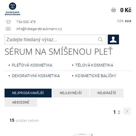
0 Kč
CZK
EUR
734 500 479
info@hildegardbraukmann.cz
SÉRUM NA SMÍŠENOU PLEŤ
PLEŤOVÁ KOSMETIKA
TĚLOVÁ KOSMETIKA
DEKORATIVNÍ KOSMETIKA
KOSMETICKÉ BALÍČKY
NEJPRODÁVANĚJŠÍ
NEJLEVNĚJŠÍ
NEJDRAŽŠÍ
ABECEDNĚ
1
2
15
položek celkem