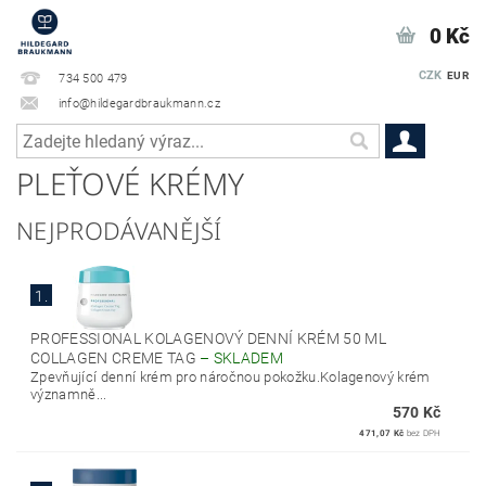
0 Kč
CZK
EUR
734 500 479
info@hildegardbraukmann.cz
PLEŤOVÉ KRÉMY
NEJPRODÁVANĚJŠÍ
1.
PROFESSIONAL KOLAGENOVÝ DENNÍ KRÉM 50 ML
COLLAGEN CREME TAG
–
SKLADEM
Zpevňující denní krém pro náročnou pokožku.Kolagenový krém
významně...
570 Kč
471,07 Kč
bez DPH