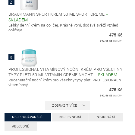
2.
BRAUKMANN SPORT KRÉM 50 ML SPORT CREME
–
SKLADEM
Lehký denní krém na obličej. Krásně voní, dodává svěží vzhled
obličeje.
475 Kč
392,56 Kč
bez DPH
3.
PROFESSIONAL VITAMÍNOVÝ NOČNÍ KRÉM PRO VŠECHNY
TYPY PLETI 50 ML VITAMIN CREME NACHT
–
SKLADEM
Regenerační noční krém pro všechny typy pleti.PROFESIONÁLNÍ
vitamínový...
475 Kč
392,56 Kč
bez DPH
ZOBRAZIT VÍCE
NEJPRODÁVANĚJŠÍ
NEJLEVNĚJŠÍ
NEJDRAŽŠÍ
ABECEDNĚ