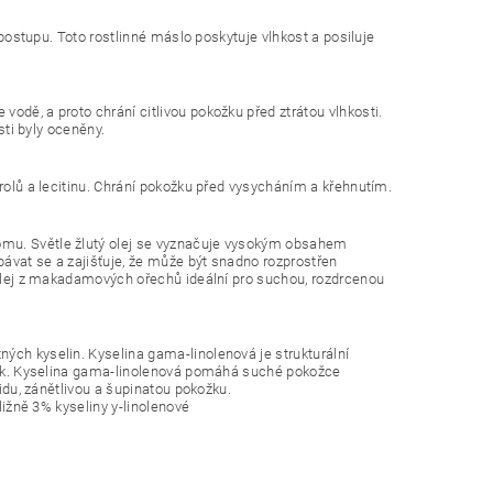
o postupu. Toto rostlinné máslo poskytuje vlhkost a posiluje
odě, a proto chrání citlivou pokožku před ztrátou vlhkosti.
sti byly oceněny.
erolů a lecitinu. Chrání pokožku před vysycháním a křehnutím.
omu. Světle žlutý olej se vyznačuje vysokým obsahem
ávat se a zajišťuje, že může být snadno rozprostřen
e olej z makadamových ořechů ideální pro suchou, rozdrcenou
ých kyselin. Kyselina gama-linolenová je strukturální
buněk. Kyselina gama-linolenová pomáhá suché pokožce
tidu, zánětlivou a šupinatou pokožku.
ližně 3% kyseliny y-linolenové