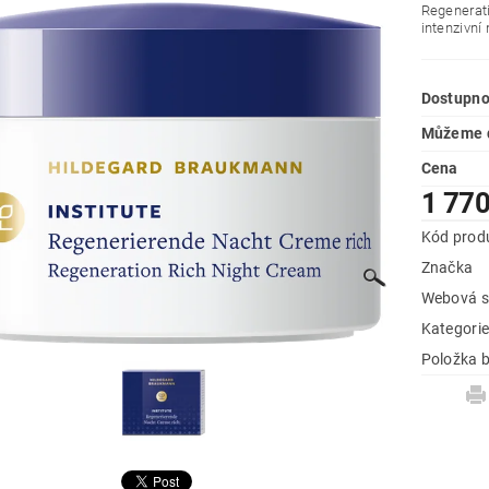
Regenerati
intenzivní
Dostupno
Můžeme d
Cena
1 77
Kód prod
Značka
Webová s
Kategori
Položka b