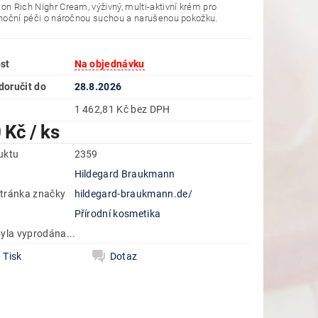
on Rich Nighr Cream, výživný, multi-aktivní krém pro
 noční péči o náročnou suchou a narušenou pokožku.
st
Na objednávku
oručit do
28.8.2026
1 462,81 Kč bez DPH
0 Kč
/ ks
uktu
2359
Hildegard Braukmann
tránka značky
hildegard-braukmann.de/
e
Přírodní kosmetika
yla vyprodána...
Tisk
Dotaz