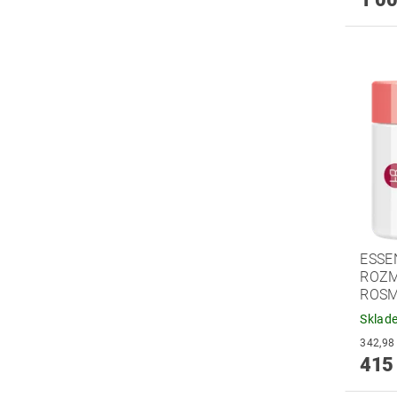
ESSE
ROZM
ROSM
Sklad
415