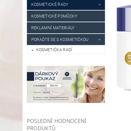
KOSMETICKÉ ŘADY
KOSMETICKÉ POMŮCKY
REKLAMNÍ MATERIÁLY
PORAĎTE SE S KOSMETIČKOU
KOSMETIČKA RADÍ
POSLEDNÍ HODNOCENÍ
PRODUKTŮ