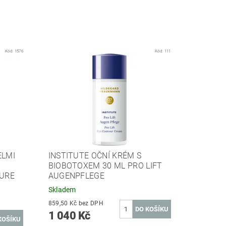
Kód:
1576
Kód:
111
ELMI
INSTITUTE OČNÍ KRÉM S
BIOBOTOXEM 30 ML PRO LIFT
PURE
AUGENPFLEGE
Skladem
859,50 Kč bez DPH
1 040 Kč