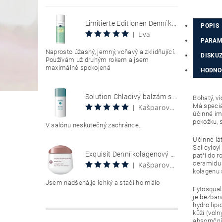
Limitierte Editionen Denní krém s SPF 30, chránící citlivou pokožku se sklonem k zarudnutí a kuperóze 50 ml Hyaluron Sun Relax Tages Creme SPF 30
POPIS
Eva
|
PARAM
Naprosto úžasný, jemný, voňavý a zklidňující.
DISKU
Používám už druhým rokem a jsem
maximálně spokojená
HODNO
Solution Chladivý balzám s aloe vera 100 ml Aloe Vera Cool Gel
Bohatý, v
Má speciá
Kašparová Vendula
|
účinné imp
pokožku, s
V salónu neskutečný zachránce.
Účinné lát
Salicyloyl
Exquisit Denní kolagenový krém 50 ml Collagen Creme Tag
patří do r
ceramidu 3
Kašparová Vendula
|
kolagenu s
Jsem nadšená,je lehký a stačí ho málo
Fytosqual
je bezbar
hydro lip
kůži (voln
absorpčním