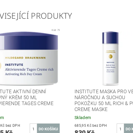
VISEJÍCÍ PRODUKTY
Kód:
75
ITUTE AKTIVNÍ DENNÍ
INSTITUTE MASKA PRO V
VNÝ KRÉM 50 ML
NÁROČNOU A SUCHOU
VIERENDE TAGES CREME
POKOŽKU 50 ML RICH & 
CREME MASKE
em
Skladem
830,58 Kč bez DPH
685,95 Kč bez DPH
5 Kč
830 Kč