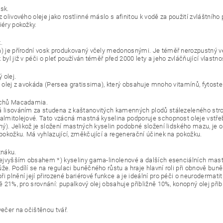
sk.
z olivového oleje jako rostlinné máslo s afinitou k vodě za použití zvláštníh
iéry pokožky.
.
a) je přírodní vosk produkovaný včely medonosnými. Je téměř nerozpustný ve v
 byl již v péči o pleť používán téměř před 2000 lety a jeho zvláčňující vlastno
 olej.
ní olej z avokáda (Persea gratissima), který obsahuje mnoho vitamínů, fytost
echů Macadamia.
á lisováním za studena z kaštanovitých kamenných plodů stálezeleného str
palmitolejové. Tato vzácná mastná kyselina podporuje schopnost oleje vstřeb
elný). Jelikož je složení mastných kyselin podobné složení lidského mazu, j
u pokožku. Má vyhlazující, změkčující a regenerační účinek na pokožku.
tnáku.
 nejvyšším obsahem *) kyseliny gama-linolenové a dalších esenciálních mastn
ůže. Podílí se na regulaci buněčného růstu a hraje hlavní roli při obnově 
i plnění její přirozené bariérové ​​funkce a je ideální pro péči o neurodermati
ně 21%, pro srovnání: pupalkový olej obsahuje přibližně 10%, konopný olej přib
večer na očištěnou tvář.