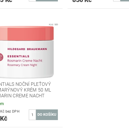
Kód:
989
NTIALS NOČNÍ PLEŤOVÝ
ARÝNOVÝ KRÉM 50 ML
ARIN CREME NACHT
em
342,98 Kč bez DPH
 Kč