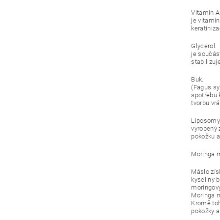
Vitamin A
je vitamí
keratiniz
Glycerol.
je součás
stabilizuj
Buk.
(Fagus sy
spotřebu 
tvorbu vr
Liposomy
vyrobený 
pokožku a
Moringa 
Máslo zís
kyseliny 
moringový
Moringa m
Kromě toh
pokožky a 