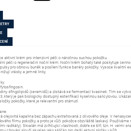
ETRY
ZE
CENÍ
íce aktivní krém pro intenzivní péči o náročnou suchou pokožku.
lní péči o regenerační noční krém. Noční krém bohatý také poskytuje cenno
ulsy pro obnovu buněk a posílení funkce bariéry pokožky. Vysoce kvalitní ext
nižují vrásky a jemné linky.
ky:
 fytosfingosin.
odiny sfingolipidů (ceramidů) a získává se fermentací kvasinek. Tím se vytvoř
, který je pak biologicky dostupný esterifikací kyselinou salicylovou. Ukáza
ložky pokožky, které je relevantní pro stárnutí.
ane.
vá olejovitá kapalina bez zápachu extrahovaná z olivového oleje. V nenasyce
idového filmu pokožky, a proto je vůči pokožce obzvláště laskavý. Používáme 
ými radikály). Skvalán má zvlhčující vlastnosti, dobře se šíří, tzn. H. velmi 
u chování slouží skvalan jako sklíčko pro další aktivní složky v kůži.