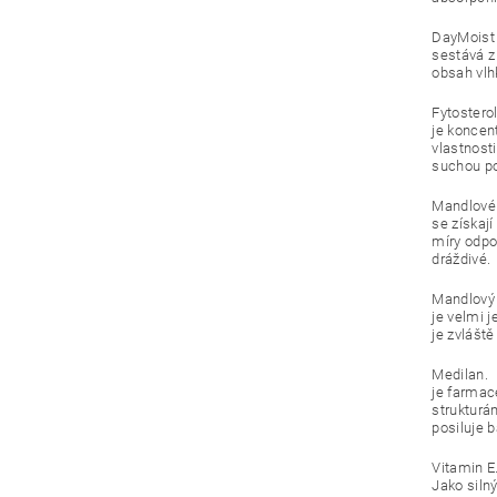
DayMoist
sestává z
obsah vlh
Fytosterol
je koncent
vlastnosti
suchou p
Mandlové 
se získaj
míry odpov
dráždivé.
Mandlový 
je velmi 
je zvlášt
Medilan.
je farmac
strukturá
posiluje 
Vitamin E
Jako siln