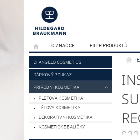
O ZNAČCE
FILTR PRODUKTŮ
KONTAKTY
PLEŤOVÁ KOSMETIKA
P
DI ANGELO COSMETICS
IN
DÁRKOVÝ POUKAZ
PŘÍRODNÍ KOSMETIKA
SU
PLEŤOVÁ KOSMETIKA
TĚLOVÁ KOSMETIKA
RE
DEKORATIVNÍ KOSMETIKA
KOSMETICKÉ BALÍČKY