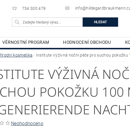
info@hildegardbraukmann.c
734 500 479
VĚRNOSTNÍ PROGRAM
HODNOCENÍ OBCHODU
K
TĚLOVÁ KOSMETIKA
DEKORATIVNÍ KOSMETIKA
řírodní kosmetika
Institute Výživná noční péče pro suchou pokožku
STITUTE VÝŽIVNÁ NOČ
CHOU POKOŽKU 100 
GENERIERENDE NACHT
Neohodnoceno