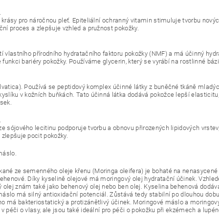
.
n krásy pro náročnou pleť. Epiteliální ochranný vitamin stimuluje tvorbu nov
ační proces a zlepšuje vzhled a pružnost pokožky.
tí vlastního přírodního hydratačního faktoru pokožky (NMF) a má účinný hydr
e funkci bariéry pokožky. Používáme glycerin, který se vyrábí na rostlinné bázi
lvatica). Používá se peptidový komplex účinné látky z buněčné tkáně mladýc
kyslíku v kožních buňkách. Tato účinná látka dodává pokožce lepší elasticitu
ásek.
.
ze sójového lecitinu podporuje tvorbu a obnovu přirozených lipidových vrstev
 zlepšuje pocit pokožky.
máslo.
kané ze semenného oleje křenu (Moringa oleifera) je bohaté na nenasycené
behenové. Díky kyselině olejové má moringový olej hydratační účinek. Vzhl
 olej znám také jako behenový olej nebo ben olej. Kyselina behenová dodává o
áslo má silný antioxidační potenciál. Zůstává tedy stabilní po dlouhou dobu 
o má bakteriostatický a protizánětlivý účinek. Moringové máslo a moringový
v péči o vlasy, ale jsou také ideální pro péči o pokožku při ekzémech a lupén