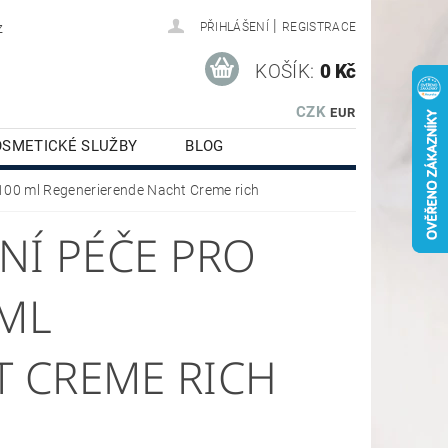
|
z
PŘIHLÁŠENÍ
REGISTRACE
KOŠÍK:
0 Kč
CZK
EUR
OSMETICKÉ SLUŽBY
BLOG
 100 ml Regenerierende Nacht Creme rich
NÍ PÉČE PRO
ML
 CREME RICH