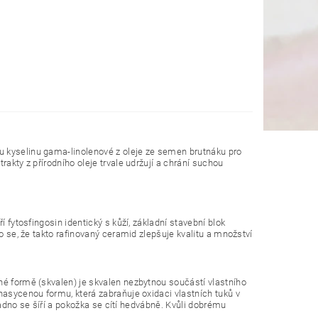
u kyselinu gama-linolenové z oleje ze semen brutnáku pro
rakty z přírodního oleje trvale udržují a chrání suchou
í fytosfingosin identický s kůží, základní stavební blok
lo se, že takto rafinovaný ceramid zlepšuje kvalitu a množství
né formě (skvalen) je skvalen nezbytnou součástí vlastního
nasycenou formu, která zabraňuje oxidaci vlastních tuků v
snadno se šíří a pokožka se cítí hedvábně. Kvůli dobrému