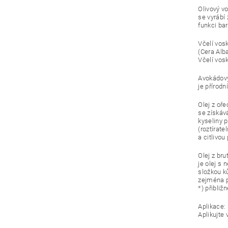
Olivový vo
se vyrábí 
funkci bar
Včelí vosk
(Cera Alb
Včelí vosk
Avokádový
je přírod
Olej z oř
se získáv
kyseliny 
(roztírat
a citlivo
Olej z bru
je olej s
složkou k
zejména př
*) přibliž
Aplikace:
Aplikujte 