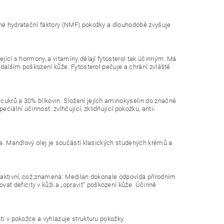
ené hydratační faktory (NMF) pokožky a dlouhodobě zvyšuje
ející s hormony, a vitamíny dělají fytosterol tak účinným. Má
a dalším poškození kůže. Fytosterol pečuje a chrání zvláště
cukrů a 30% bílkovin. Složení jejích aminokyselin do značné
iální účinnost: zvlhčující, zklidňující pokožku, anti-
ena. Mandlový olej je součástí klasických studených krémů a
y aktivní, což znamená: Medilan dokonale odpovídá přírodním
t deficity v kůži a „opravit“ poškození kůže. Účinně
ti v pokožce a vyhlazuje strukturu pokožky.