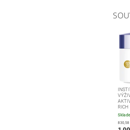
SOU
INST
VÝŽI
AKTI
RICH
Sklad
1 00