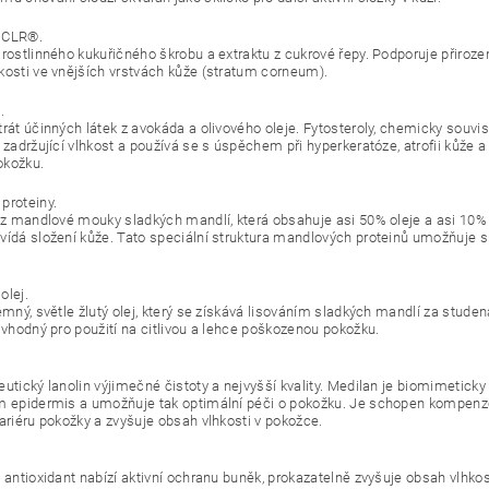
 CLR®.
 rostlinného kukuřičného škrobu a extraktu z cukrové řepy. Podporuje přiroz
kosti ve vnějších vrstvách kůže (stratum corneum).
.
rát účinných látek z avokáda a olivového oleje. Fytosteroly, chemicky souvis
 zadržující vlhkost a používá se s úspěchem při hyperkeratóze, atrofii kůže 
okožku.
proteiny.
í z mandlové mouky sladkých mandlí, která obsahuje asi 50% oleje a asi 10% 
ídá složení kůže. Tato speciální struktura mandlových proteinů umožňuje spec
olej.
jemný, světle žlutý olej, který se získává lisováním sladkých mandlí za stud
ě vhodný pro použití na citlivou a lehce poškozenou pokožku.
eutický lanolin výjimečné čistoty a nejvyšší kvality. Medilan je biomimetick
m epidermis a umožňuje tak optimální péči o pokožku. Je schopen kompenzova
bariéru pokožky a zvyšuje obsah vlhkosti v pokožce.
.
ý antioxidant nabízí aktivní ochranu buněk, prokazatelně zvyšuje obsah vlhkos