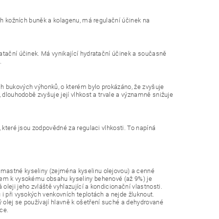
ých kožních buněk a kolagenu, má regulační účinek na
atační účinek. Má vynikající hydratační účinek a současně
.
h bukových výhonků, o kterém bylo prokázáno, že zvyšuje
, dlouhodobě zvyšuje její vlhkost a trvale a významně snižuje
, které jsou zodpovědné za regulaci vlhkosti. To napíná
 mastné kyseliny (zejména kyselinu olejovou) a cenné
edem k vysokému obsahu kyseliny behenové (až 9%) je
leji jeho zvláště vyhlazující a kondicionační vlastnosti.
i při vysokých venkovních teplotách a nejde žluknout.
 olej se používají hlavně k ošetření suché a dehydrované
ce.