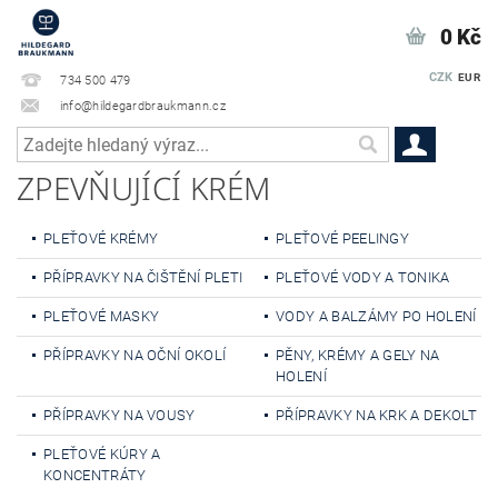
0 Kč
CZK
EUR
734 500 479
info@hildegardbraukmann.cz
ZPEVŇUJÍCÍ KRÉM
PLEŤOVÉ KRÉMY
PLEŤOVÉ PEELINGY
PŘÍPRAVKY NA ČIŠTĚNÍ PLETI
PLEŤOVÉ VODY A TONIKA
PLEŤOVÉ MASKY
VODY A BALZÁMY PO HOLENÍ
PŘÍPRAVKY NA OČNÍ OKOLÍ
PĚNY, KRÉMY A GELY NA
HOLENÍ
PŘÍPRAVKY NA VOUSY
PŘÍPRAVKY NA KRK A DEKOLT
PLEŤOVÉ KÚRY A
KONCENTRÁTY