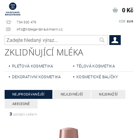
0 Kč
CZK
EUR
734 500 479
info@hildegardbraukmann.cz
ZKLIDŇUJÍCÍ MLÉKA
PLEŤOVÁ KOSMETIKA
TĚLOVÁ KOSMETIKA
DEKORATIVNÍ KOSMETIKA
KOSMETICKÉ BALÍČKY
NEJPRODÁVANĚJŠÍ
NEJLEVNĚJŠÍ
NEJDRAŽŠÍ
ABECEDNĚ
3
položek celkem