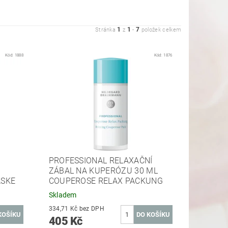
1
1
7
Stránka
z
-
položek celkem
Kód:
1888
Kód:
1876
PROFESSIONAL RELAXAČNÍ
ZÁBAL NA KUPERÓZU 30 ML
ASKE
COUPEROSE RELAX PACKUNG
Skladem
334,71 Kč bez DPH
405 Kč