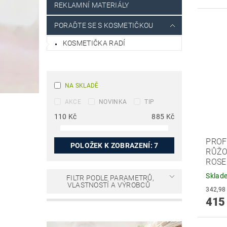
REKLAMNÍ MATERIÁLY
PORAĎTE SE S KOSMETIČKOU
KOSMETIČKA RADÍ
NA SKLADĚ
AKCE
NOVINKA
TIP
110
Kč
885
Kč
PROF
POLOŽEK K ZOBRAZENÍ:
7
RŮŽO
ROSE
Sklad
FILTR PODLE PARAMETRŮ,
VLASTNOSTÍ A VÝROBCŮ
415