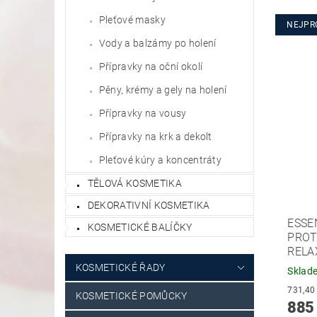
Pleťové masky
NEJPR
Vody a balzámy po holení
Přípravky na oční okolí
Pěny, krémy a gely na holení
Přípravky na vousy
Přípravky na krk a dekolt
Pleťové kúry a koncentráty
TĚLOVÁ KOSMETIKA
DEKORATIVNÍ KOSMETIKA
ESSE
KOSMETICKÉ BALÍČKY
PROT
RELA
KOSMETICKÉ ŘADY
Sklad
KOSMETICKÉ POMŮCKY
885