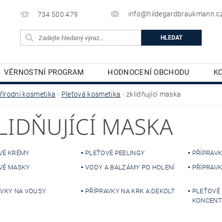
info@hildegardbraukmann.c
734 500 479
VĚRNOSTNÍ PROGRAM
HODNOCENÍ OBCHODU
K
TĚLOVÁ KOSMETIKA
DEKORATIVNÍ KOSMETIKA
řírodní kosmetika
Pleťová kosmetika
zklidňující maska
LIDŇUJÍCÍ MASKA
VÉ KRÉMY
PLEŤOVÉ PEELINGY
PŘÍPRAVK
VÉ MASKY
VODY A BALZÁMY PO HOLENÍ
PŘÍPRAVK
AVKY NA VOUSY
PŘÍPRAVKY NA KRK A DEKOLT
PLEŤOVÉ
KONCENT