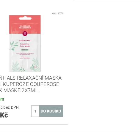
Kód:
3074
NTIALS RELAXAČNÍ MASKA
I KUPERÓZE COUPEROSE
X MASKE 2X7ML
em
90,91 Kč bez DPH
 Kč