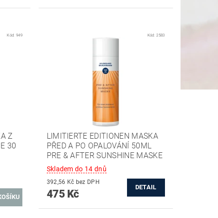
Kód:
949
Kód:
2583
A Z
LIMITIERTE EDITIONEN MASKA
E 30
PŘED A PO OPALOVÁNÍ 50ML
E
PRE & AFTER SUNSHINE MASKE
Skladem do 14 dnů
392,56 Kč bez DPH
DETAIL
475 Kč