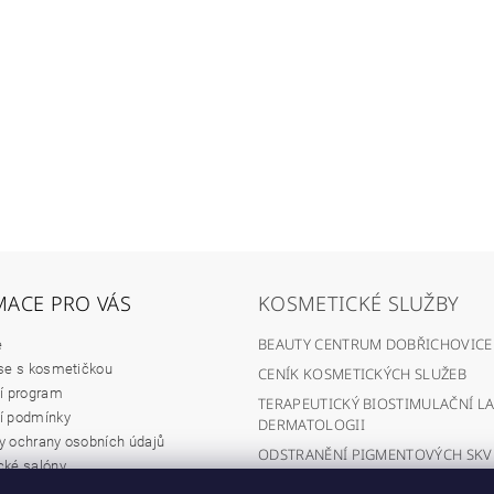
MACE PRO VÁS
KOSMETICKÉ SLUŽBY
BEAUTY CENTRUM DOBŘICHOVICE
e
se s kosmetičkou
CENÍK KOSMETICKÝCH SLUŽEB
í program
TERAPEUTICKÝ BIOSTIMULAČNÍ LA
í podmínky
DERMATOLOGII
 ochrany osobních údajů
ODSTRANĚNÍ PIGMENTOVÝCH SK
ké salóny
DIAMANTOVÁ MIKRODERMABRAZ
hodní spolupráce