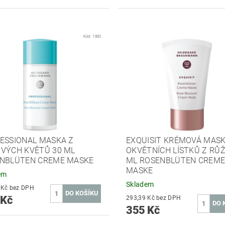
Kód:
1882
ESSIONAL MASKA Z
EXQUISIT KRÉMOVÁ MASK
VÝCH KVĚTŮ 30 ML
OKVĚTNÍCH LÍSTKŮ Z RŮŽ
NBLÜTEN CREME MASKE
ML ROSENBLÜTEN CREM
MASKE
em
Skladem
342,98 Kč bez DPH
 Kč
293,39 Kč bez DPH
355 Kč