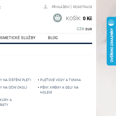
|
z
PŘIHLÁŠENÍ
REGISTRACE
KOŠÍK:
0 Kč
CZK
EUR
OSMETICKÉ SLUŽBY
BLOG
Y NA ČIŠTĚNÍ PLETI
PLEŤOVÉ VODY A TONIKA
Y NA OČNÍ OKOLÍ
PĚNY, KRÉMY A GELY NA
HOLENÍ
 KÚRY A
RÁTY