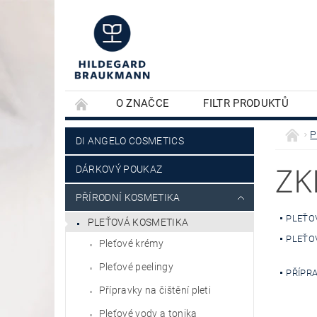
O ZNAČCE
FILTR PRODUKTŮ
KONTAKTY
PLEŤOVÁ KOSMETIKA
P
DI ANGELO COSMETICS
ZK
DÁRKOVÝ POUKAZ
PŘÍRODNÍ KOSMETIKA
PLEŤO
PLEŤOVÁ KOSMETIKA
PLEŤO
Pleťové krémy
Pleťové peelingy
PŘÍPR
Přípravky na čištění pleti
Pleťové vody a tonika