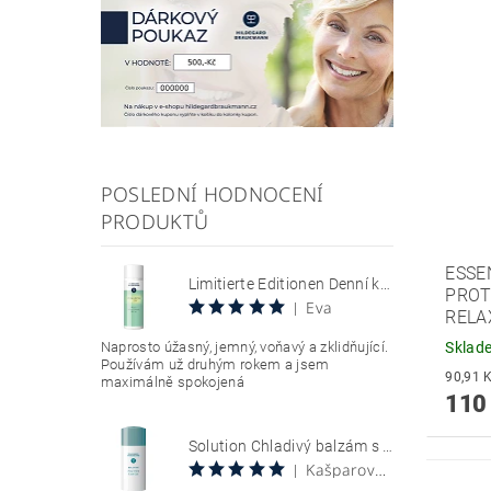
POSLEDNÍ HODNOCENÍ
PRODUKTŮ
ESSE
Limitierte Editionen Denní krém s SPF 30, chránící citlivou pokožku se sklonem k zarudnutí a kuperóze 50 ml Hyaluron Sun Relax Tages Creme SPF 30
PROT
Eva
|
RELA
Naprosto úžasný, jemný, voňavý a zklidňující.
Sklad
Používám už druhým rokem a jsem
maximálně spokojená
110
Solution Chladivý balzám s aloe vera 100 ml Aloe Vera Cool Gel
Kašparová Vendula
|