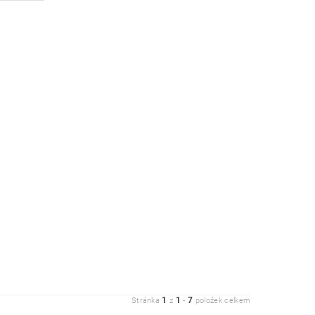
1
1
7
Stránka
z
-
položek celkem