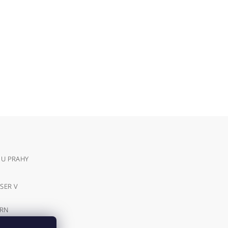
 U PRAHY
SER V
VRN
E