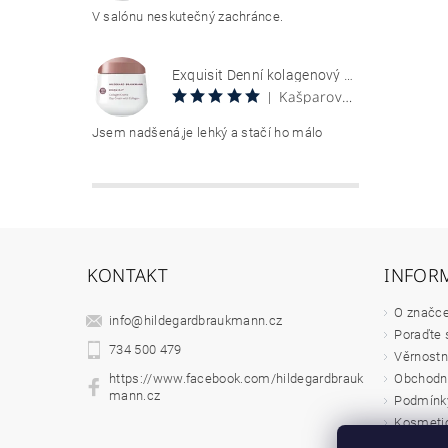
V salónu neskutečný zachránce.
Exquisit Denní kolagenový krém 50 ml Collagen Creme Tag
Kašparová Vendula
|
Jsem nadšená,je lehký a stačí ho málo
KONTAKT
INFOR
O značc
info
@
hildegardbraukmann.cz
Poraďte 
734 500 479
Věrnostn
Obchodn
https://www.facebook.com/hildegardbrauk
mann.cz
Podmínky
Kosmetic
Velkoobc