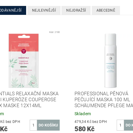
ODÁVANĚJŠÍ
NEJLEVNĚJŠÍ
NEJDRAŽŠÍ
ABECEDNĚ
Kód:
2100
NTIALS RELAXAČNÍ MASKA
PROFESSIONAL PĚNOVÁ
I KUPERÓZE COUPEROSE
PEČUJÍCÍ MASKA 100 ML
X MASKE 12X14ML
SCHÄUMENDE PFLEGE M
em
Skladem
731,40 Kč bez DPH
479,34 Kč bez DPH
 Kč
580 Kč