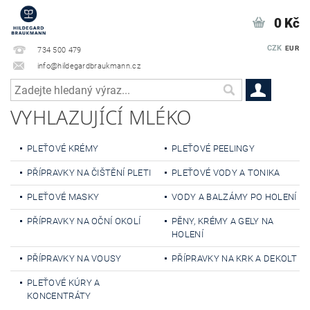
0 Kč
CZK
EUR
734 500 479
info@hildegardbraukmann.cz
VYHLAZUJÍCÍ MLÉKO
PLEŤOVÉ KRÉMY
PLEŤOVÉ PEELINGY
PŘÍPRAVKY NA ČIŠTĚNÍ PLETI
PLEŤOVÉ VODY A TONIKA
PLEŤOVÉ MASKY
VODY A BALZÁMY PO HOLENÍ
PŘÍPRAVKY NA OČNÍ OKOLÍ
PĚNY, KRÉMY A GELY NA
HOLENÍ
PŘÍPRAVKY NA VOUSY
PŘÍPRAVKY NA KRK A DEKOLT
PLEŤOVÉ KÚRY A
KONCENTRÁTY