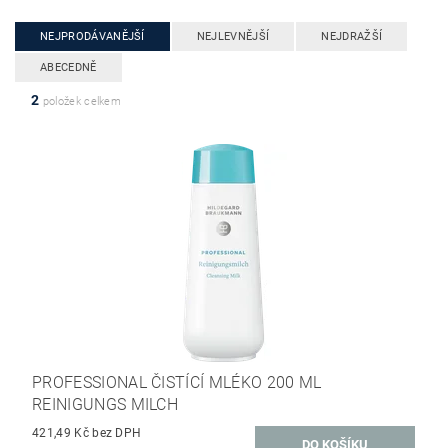
NEJPRODÁVANĚJŠÍ
NEJLEVNĚJŠÍ
NEJDRAŽŠÍ
ABECEDNĚ
2
položek celkem
PROFESSIONAL ČISTÍCÍ MLÉKO 200 ML
REINIGUNGS MILCH
421,49 Kč bez DPH