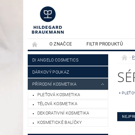
O ZNAČCE
FILTR PRODUKTŮ
KONTAKTY
PLEŤOVÁ KOSMETIKA
P
DI ANGELO COSMETICS
SÉ
DÁRKOVÝ POUKAZ
PŘÍRODNÍ KOSMETIKA
PLEŤO
PLEŤOVÁ KOSMETIKA
TĚLOVÁ KOSMETIKA
DEKORATIVNÍ KOSMETIKA
NEJPR
KOSMETICKÉ BALÍČKY