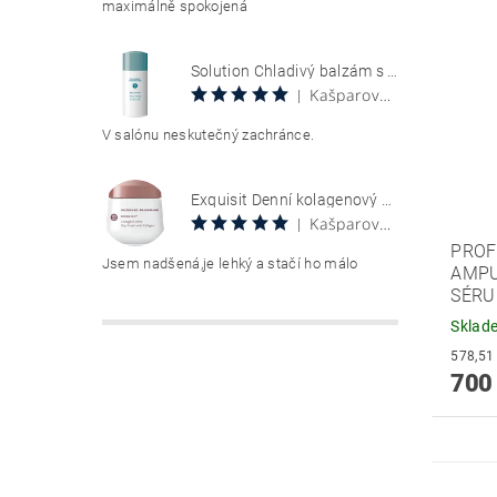
maximálně spokojená
Solution Chladivý balzám s aloe vera 100 ml Aloe Vera Cool Gel
Kašparová Vendula
|
V salónu neskutečný zachránce.
Exquisit Denní kolagenový krém 50 ml Collagen Creme Tag
Kašparová Vendula
|
PROF
Jsem nadšená,je lehký a stačí ho málo
AMPU
SÉRU
Sklad
700