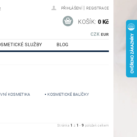
|
z
PŘIHLÁŠENÍ
REGISTRACE
KOŠÍK:
0 Kč
CZK
EUR
OSMETICKÉ SLUŽBY
BLOG
IVNÍ KOSMETIKA
KOSMETICKÉ BALÍČKY
1
1
9
Stránka
z
-
položek celkem