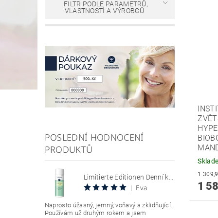
FILTR PODLE PARAMETRŮ,
VLASTNOSTÍ A VÝROBCŮ
INST
ZVĚT
HYPE
POSLEDNÍ HODNOCENÍ
BIOB
MAND
PRODUKTŮ
Sklad
Limitierte Editionen Denní krém s SPF 30, chránící citlivou pokožku se sklonem k zarudnutí a kuperóze 50 ml Hyaluron Sun Relax Tages Creme SPF 30
1 58
Eva
|
Naprosto úžasný, jemný, voňavý a zklidňující.
Používám už druhým rokem a jsem