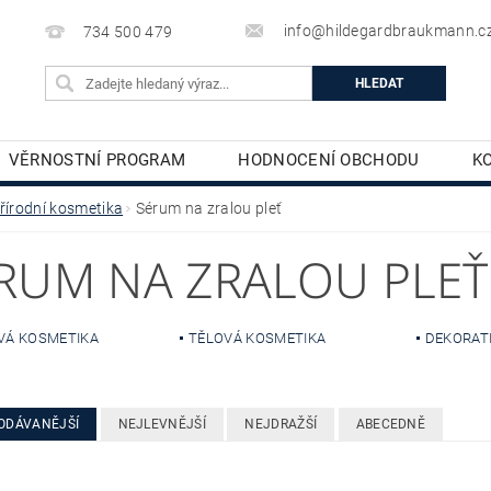
info@hildegardbraukmann.c
734 500 479
VĚRNOSTNÍ PROGRAM
HODNOCENÍ OBCHODU
K
TĚLOVÁ KOSMETIKA
DEKORATIVNÍ KOSMETIKA
řírodní kosmetika
Sérum na zralou pleť
RUM NA ZRALOU PLEŤ
VÁ KOSMETIKA
TĚLOVÁ KOSMETIKA
DEKORAT
ODÁVANĚJŠÍ
NEJLEVNĚJŠÍ
NEJDRAŽŠÍ
ABECEDNĚ