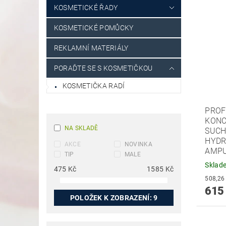
KOSMETICKÉ ŘADY
KOSMETICKÉ POMŮCKY
REKLAMNÍ MATERIÁLY
PORAĎTE SE S KOSMETIČKOU
KOSMETIČKA RADÍ
PROF
KONC
NA SKLADĚ
SUCH
HYDR
AKCE
NOVINKA
AMPU
TIP
MALE
Sklad
475
Kč
1585
Kč
615
POLOŽEK K ZOBRAZENÍ:
9