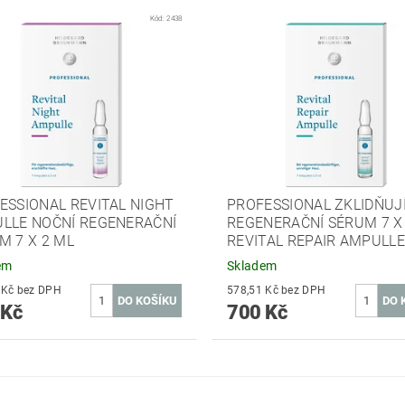
Kód:
2438
ESSIONAL REVITAL NIGHT
PROFESSIONAL ZKLIDŇUJÍ
LLE NOČNÍ REGENERAČNÍ
REGENERAČNÍ SÉRUM 7 X
M 7 X 2 ML
REVITAL REPAIR AMPULL
em
Skladem
578,51 Kč bez DPH
578,51 Kč bez DPH
 Kč
700 Kč