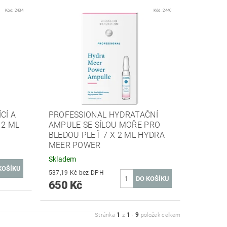
Kód:
2434
Kód:
2440
CÍ A
PROFESSIONAL HYDRATAČNÍ
 2 ML
AMPULE SE SÍLOU MOŘE PRO
E
BLEDOU PLEŤ 7 X 2 ML HYDRA
MEER POWER
Skladem
537,19 Kč bez DPH
650 Kč
1
1
9
Stránka
z
-
položek celkem