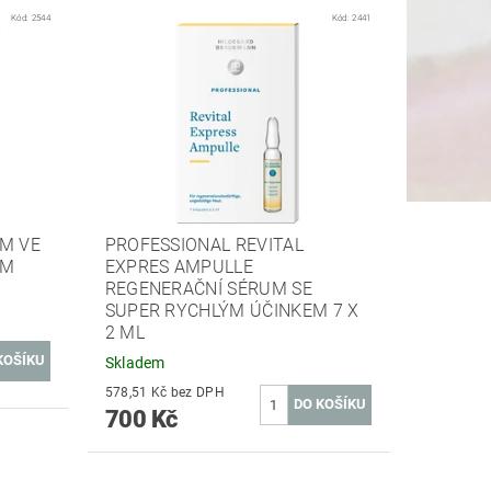
Kód:
2544
Kód:
2441
M VE
PROFESSIONAL REVITAL
UM
EXPRES AMPULLE
REGENERAČNÍ SÉRUM SE
SUPER RYCHLÝM ÚČINKEM 7 X
2 ML
Skladem
578,51 Kč bez DPH
700 Kč