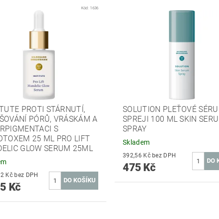
Kód:
1636
ITUTE PROTI STÁRNUTÍ,
SOLUTION PLEŤOVÉ SÉRU
ŠOVÁNÍ PÓRŮ, VRÁSKÁM A
SPREJI 100 ML SKIN SER
RPIGMENTACI S
SPRAY
OTOXEM 25 ML PRO LIFT
Skladem
ELIC GLOW SERUM 25ML
392,56 Kč bez DPH
em
475 Kč
1 309,92 Kč bez DPH
5 Kč