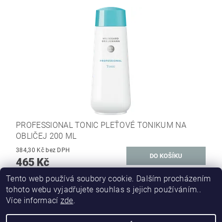
PROFESSIONAL TONIC PLEŤOVÉ TONIKUM NA
OBLIČEJ 200 ML
384,30 Kč bez DPH
465 Kč
Tento web používá soubory cookie. Dalším procházením
DALŠÍ PRODUKTY
tohoto webu vyjadřujete souhlas s jejich používáním..
Více informací
zde
.
...
1
2
3
5