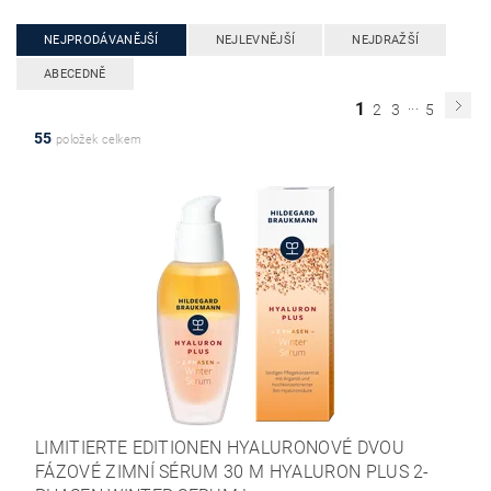
NEJPRODÁVANĚJŠÍ
NEJLEVNĚJŠÍ
NEJDRAŽŠÍ
ABECEDNĚ
...
1
2
3
5
55
položek celkem
LIMITIERTE EDITIONEN HYALURONOVÉ DVOU
FÁZOVÉ ZIMNÍ SÉRUM 30 M HYALURON PLUS 2-