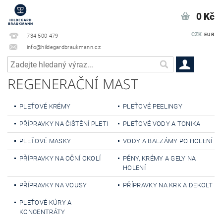
0 Kč
CZK
EUR
734 500 479
info@hildegardbraukmann.cz
REGENERAČNÍ MAST
PLEŤOVÉ KRÉMY
PLEŤOVÉ PEELINGY
PŘÍPRAVKY NA ČIŠTĚNÍ PLETI
PLEŤOVÉ VODY A TONIKA
PLEŤOVÉ MASKY
VODY A BALZÁMY PO HOLENÍ
PŘÍPRAVKY NA OČNÍ OKOLÍ
PĚNY, KRÉMY A GELY NA
HOLENÍ
PŘÍPRAVKY NA VOUSY
PŘÍPRAVKY NA KRK A DEKOLT
PLEŤOVÉ KÚRY A
KONCENTRÁTY