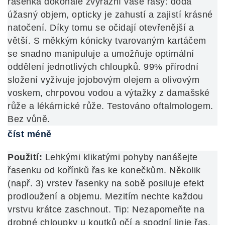
řasenka dokonale zvýrazní vaše řasy: dodá
úžasný objem, opticky je zahustí a zajistí krásné
natočení. Díky tomu se oči
dají otevřenější a
větší. S měkkým kónicky tvarovaným kartáčem
se snadno manipuluje a umožňuje optimální
oddělení jednotlivých chloupků. 99% přírodní
složení vyživuje jojobovým olejem a olivovým
voskem, chrpovou vodou a výtažky z damašské
růže a lékárnické růže. Testováno oftalmologem.
Bez vůně.
číst méně
Použití:
Lehkými klikatými pohyby nanášejte
řasenku od kořínků řas ke konečkům. Několik
(např. 3) vrstev řasenky na sobě posiluje efekt
prodloužení a objemu. Mezitím nechte každou
vrstvu krátce zaschnout. Tip: Nezapomeňte na
drobné chloupky u koutků očí a spodní linie řas.