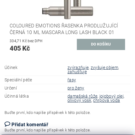
COLOURED EMOTIONS ŘASENKA PRODLUŽUJÍCÍ
ČERNÁ 10 ML MASCARA LONG LASH BLACK 01
334,71 Kč bez DPH
405 Kč
Účinek
zvýrazňuje
,
zvyšuje objem
,
zahušťuje
Speciální péče
řasy
Určení
pro ženy
Účinná látka
damašská růže
,
jojobový olej
,
olivový vosk
,
chrpová voda
Buďte první, kdo napíše příspěvek k této položce.
Přidat komentář
Buďte první, kdo napíše příspěvek k této položce.