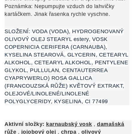
Poznámka: Nepumpujte vzduch do lahvičky
kartáčkem. Jinak řasenka rychle vyschne.
SLOŽENÍ: VODA (VODA), HYDROGENOVANÝ
OLIVOVÝ OLEJ STEARYL estery, VOSK
COPERNICIA CERIFERA (CARNAUBA),
KYSELINA STEAROVÁ, GLYCERIN, CETEARYL
ALKOHOL, CETEARYL ALKOHOL, PENTYLENE
GLYKOL, PULLULAN, CENTAUTERREA
CYAPRYWERLO) ROSA GALLICA
(FRANCOUZSKÁ RŮŽE) KVĚTOVÝ EXTRAKT,
OLEJOVÉ/LINOLENÉ/LINOLENÉ
POLYGLYCERIDY, KYSELINA, CI 77499
Aktivní složky:
karnaubský vosk
,
damašská
růže
,
jojobový olej
,
chrpa
,
olivový