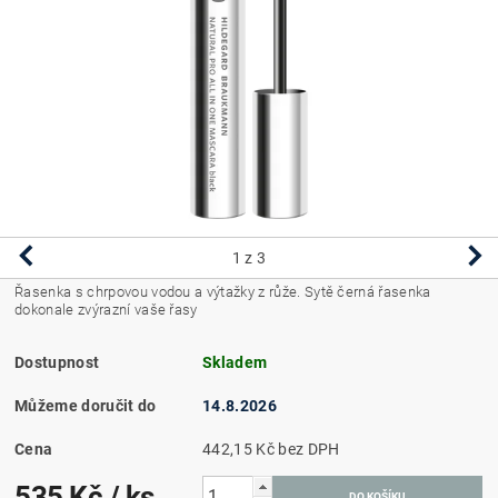
1
z 3
Řasenka s
chrpovou vodou a výtažky z růže. Sytě černá řasenka
dokonale zvýrazní vaše řasy
Dostupnost
Skladem
Můžeme doručit do
14.8.2026
Cena
442,15 Kč bez DPH
535 Kč
/ ks