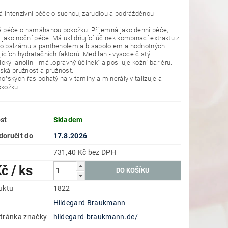
 intenzivní péče o suchou, zarudlou a podrážděnou
á péče o namáhanou pokožku: Příjemná jako denní péče,
jako noční péče. Má uklidňující účinek kombinací extraktu z
ho balzámu s panthenolem a bisabololem a hodnotných
jících hydratačních faktorů. Medilan - vysoce čistý
cký lanolin - má „opravný účinek“ a posiluje kožní bariéru.
ská pružnost a pružnost.
mořských řas bohatý na vitamíny a minerály vitalizuje a
okožku.
st
Skladem
oručit do
17.8.2026
731,40 Kč bez DPH
Kč
/ ks
uktu
1822
Hildegard Braukmann
tránka značky
hildegard-braukmann.de/