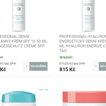
ESSIONAL DENNÍ
PROFESSIONAL HYALURO
ANNÝ KRÉM SPF 10 50 ML
ENERGETICKÝ DENNÍ KRÉ
AGESSCHUTZ CREME SPF
ML HYALURON ENERGIE 
TAG
em
Skladem
508,26 Kč bez DPH
673,55 Kč bez DPH
 Kč
815 Kč
Kód:
1759