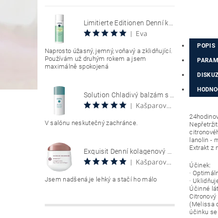
Limitierte Editionen Denní krém s SPF 30, chránící citlivou pokožku se sklonem k zarudnutí a kuperóze 50 ml Hyaluron Sun Relax Tages Creme SPF 30
Eva
|
POPIS
Naprosto úžasný, jemný, voňavý a zklidňující.
Používám už druhým rokem a jsem
PARAM
maximálně spokojená
DISKU
HODNOC
Solution Chladivý balzám s aloe vera 100 ml Aloe Vera Cool Gel
Kašparová Vendula
|
24hodinov
V salónu neskutečný zachránce.
Nepřetrži
citronové
lanolin - 
Extrakt z 
Exquisit Denní kolagenový krém 50 ml Collagen Creme Tag
Kašparová Vendula
|
Účinek:
· Optimál
Jsem nadšená,je lehký a stačí ho málo
· Uklidňuj
Účinné lát
Citronový
(Melissa 
účinku se 