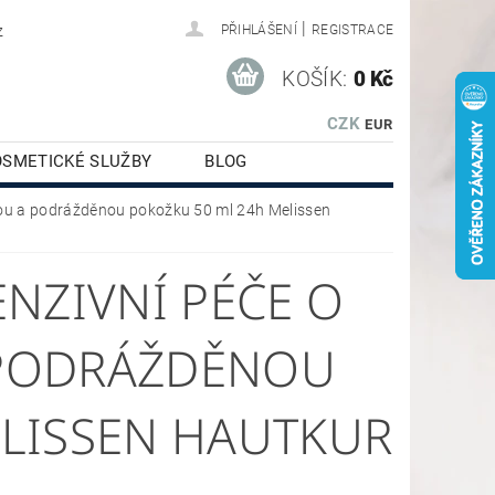
|
z
PŘIHLÁŠENÍ
REGISTRACE
KOŠÍK:
0 Kč
CZK
EUR
OSMETICKÉ SLUŽBY
BLOG
dlou a podrážděnou pokožku 50 ml 24h Melissen
NZIVNÍ PÉČE O
 PODRÁŽDĚNOU
ELISSEN HAUTKUR