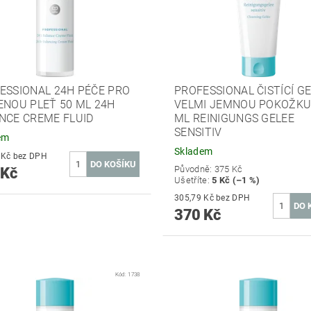
ESSIONAL 24H PÉČE PRO
PROFESSIONAL ČISTÍCÍ G
ENOU PLEŤ 50 ML 24H
VELMI JEMNOU POKOŽKU
NCE CREME FLUID
ML REINIGUNGS GELEE
SENSITIV
em
Skladem
413,22 Kč bez DPH
Původně:
375 Kč
 Kč
Ušetříte
:
5 Kč (–1 %)
305,79 Kč bez DPH
370 Kč
Kód:
1738