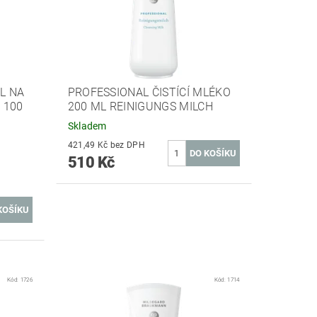
EL NA
PROFESSIONAL ČISTÍCÍ MLÉKO
 100
200 ML REINIGUNGS MILCH
Skladem
421,49 Kč bez DPH
510 Kč
Kód:
1726
Kód:
1714