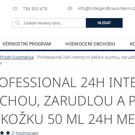
info@hildegardbraukmann.c
734 500 479
VĚRNOSTNÍ PROGRAM
HODNOCENÍ OBCHODU
K
TĚLOVÁ KOSMETIKA
DEKORATIVNÍ KOSMETIKA
řírodní kosmetika
Professional 24h intenzivní péče o suchou, zaru
ur
OFESSIONAL 24H INTE
CHOU, ZARUDLOU A
KOŽKU 50 ML 24H M
2 hodnocení