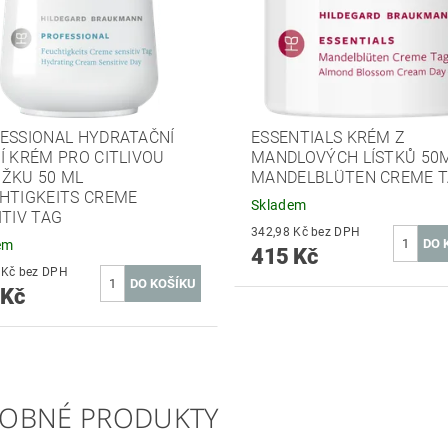
ESSIONAL HYDRATAČNÍ
ESSENTIALS KRÉM Z
Í KRÉM PRO CITLIVOU
MANDLOVÝCH LÍSTKŮ 50
ŽKU 50 ML
MANDELBLÜTEN CREME 
HTIGKEITS CREME
Skladem
ITIV TAG
342,98 Kč bez DPH
em
415 Kč
458,68 Kč bez DPH
 Kč
OBNÉ PRODUKTY