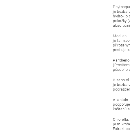
Phytosqu
je bezbar
hydro-lip
pokožky (v
absorpční
Medilan.
je farmac
přirozený
posiluje k
Panthenol
(Provitam
působí pro
Bisabolol.
je bezbar
podráždění
Allantoin.
podporuje
kaštanů a
Chlorella.
je mikroř
Extrakt po