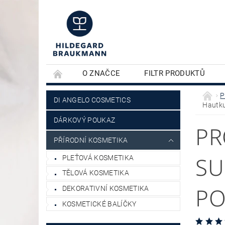
O ZNAČCE
FILTR PRODUKTŮ
KONTAKTY
PLEŤOVÁ KOSMETIKA
P
DI ANGELO COSMETICS
Hautk
DÁRKOVÝ POUKAZ
PR
PŘÍRODNÍ KOSMETIKA
SU
PLEŤOVÁ KOSMETIKA
TĚLOVÁ KOSMETIKA
PO
DEKORATIVNÍ KOSMETIKA
KOSMETICKÉ BALÍČKY