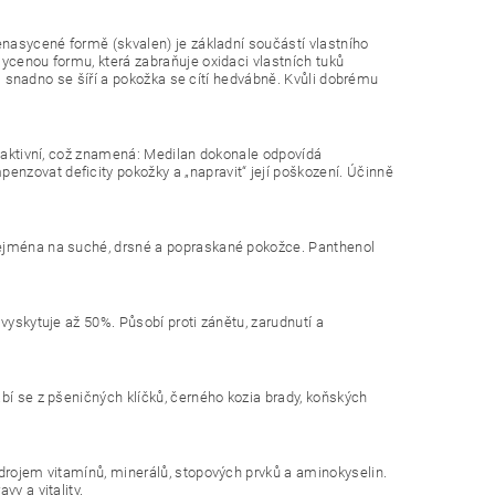
enasycené formě (skvalen) je základní součástí vlastního
sycenou formu, která zabraňuje oxidaci vlastních tuků
lmi snadno se šíří a pokožka se cítí hedvábně. Kvůli dobrému
y aktivní, což znamená: Medilan dokonale odpovídá
nzovat deficity pokožky a „napravit“ její poškození. Účinně
zejména na suché, drsné a popraskané pokožce. Panthenol
vyskytuje až 50%. Působí proti zánětu, zarudnutí a
bí se z pšeničných klíčků, černého kozia brady, koňských
zdrojem vitamínů, minerálů, stopových prvků a aminokyselin.
y a vitality.