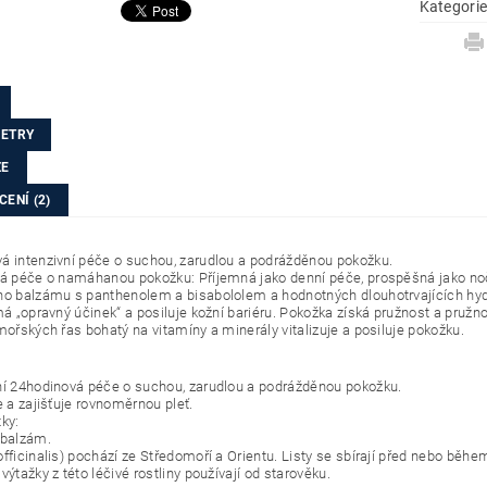
Kategori
ETRY
ZE
ENÍ (2)
á intenzivní péče o suchou, zarudlou a podrážděnou pokožku.
tá péče o namáhanou pokožku: Příjemná jako denní péče, prospěšná jako nočn
ho balzámu s panthenolem a bisabololem a hodnotných dlouhotrvajících hydr
má „opravný účinek“ a posiluje kožní bariéru. Pokožka získá pružnost a pružno
mořských řas bohatý na vitamíny a minerály vitalizuje a posiluje pokožku.
ní 24hodinová péče o suchou, zarudlou a podrážděnou pokožku.
e a zajišťuje rovnoměrnou pleť.
ky:
 balzám.
officinalis) pochází ze Středomoří a Orientu. Listy se sbírají před nebo běh
výtažky z této léčivé rostliny používají od starověku.