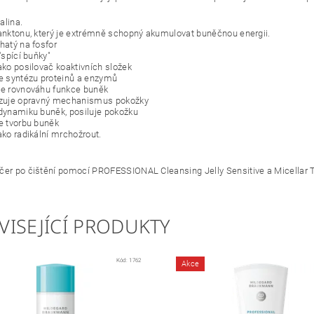
alina.
lanktonu, který je extrémně schopný akumulovat buněčnou energii.
hatý na fosfor
 "spící buňky"
jako posilovač koaktivních složek
je syntézu proteinů a enzymů
je rovnováhu funkce buněk
izuje opravný mechanismus pokožky
 dynamiku buněk, posiluje pokožku
je tvorbu buněk
ako radikální mrchožrout.
čer po čištění pomocí PROFESSIONAL Cleansing Jelly Sensitive a Micellar T
VISEJÍCÍ PRODUKTY
Kód:
1762
Akce