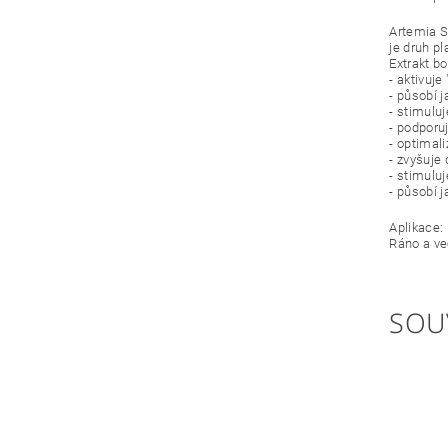
Artemia S
je druh p
Extrakt bo
- aktivuje
- působí 
- stimulu
- podporu
- optimal
- zvyšuje
- stimulu
- působí j
Aplikace:
Ráno a ve
SOU