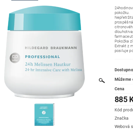
24hodinová
pokožku.
Nepřetržit
prospěšná 
citronové
dlouhotrva
farmaceuti
Pokožka zí
Extrakt z 
posiluje p
Dostupno
Můžeme d
Cena
885 
Kód prod
Značka
Webová s