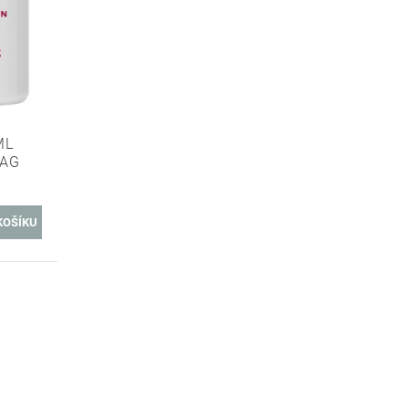
ML
TAG