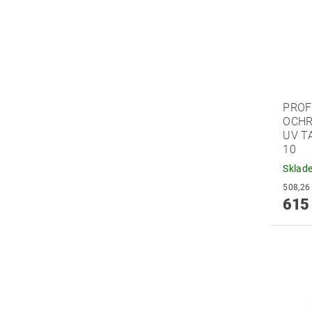
PROF
OCHR
UV T
10
Sklad
615