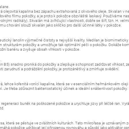
alane.
vá olejovitá kapalina bez zápachu extrahovaná z olivového oleje. Skvalan v n
idového filmu pokožky, a je proto k pokožce obzvláště laskavý. Používáme na
olnými radikály). Skvalán má zvlhčující vlastnosti, dobře se šíří, tzn. H. ve
mu chování slouží skvalán jako sklíčko pro další účinné látky v pokožce.
eutický lanolin výjimečné čistoty a nejvyšší kvality. Medilan je biomimetick
m strukturám pokožky a umožňuje tak optimální péči o pokožku. Dokáže kompe
ožní bariéru a zvyšuje obsah vlhkosti v pokožce.
.
in B5) snadno proniká do pokožky a zlepšuje schopnost zadržovat vlhkost, 
ti zarudnutí a podráždění pokožky, je protizánětlivý a zmírňuje svědění.
vá, lehce kořenitá vonící kapalina, která se v esenciálním heřmánkovém oleji 
. Je třeba zdůraznit bakteriostatický účinek a ideální snášenlivost pokožky.
 regeneraci buněk na poškozené pokožce a urychluje jizvy při léčbě ran. Vyrá
td.
asa, která se pěstuje ve zvláštních kulturách. Tato mikrořasa je uznávaným 
máhá pokožce udržovat její přirozenou rovnováhu a působí jako aktivátor oprav