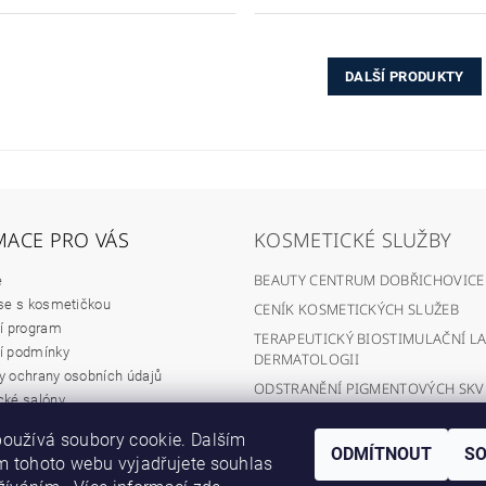
DALŠÍ PRODUKTY
MACE PRO VÁS
KOSMETICKÉ SLUŽBY
BEAUTY CENTRUM DOBŘICHOVICE
e
se s kosmetičkou
CENÍK KOSMETICKÝCH SLUŽEB
í program
TERAPEUTICKÝ BIOSTIMULAČNÍ LA
í podmínky
DERMATOLOGII
 ochrany osobních údajů
ODSTRANĚNÍ PIGMENTOVÝCH SK
ké salóny
DIAMANTOVÁ MIKRODERMABRAZ
hodní spolupráce
oužívá soubory cookie. Dalším
IPL LASER
ODMÍTNOUT
S
 tohoto webu vyjadřujete souhlas