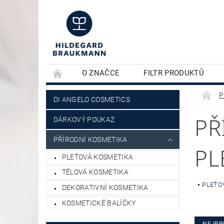
O ZNAČCE
FILTR PRODUKTŮ
KONTAKTY
PLEŤOVÁ KOSMETIKA
P
DI ANGELO COSMETICS
PŘ
DÁRKOVÝ POUKAZ
PŘÍRODNÍ KOSMETIKA
PL
PLEŤOVÁ KOSMETIKA
TĚLOVÁ KOSMETIKA
PLEŤO
DEKORATIVNÍ KOSMETIKA
KOSMETICKÉ BALÍČKY