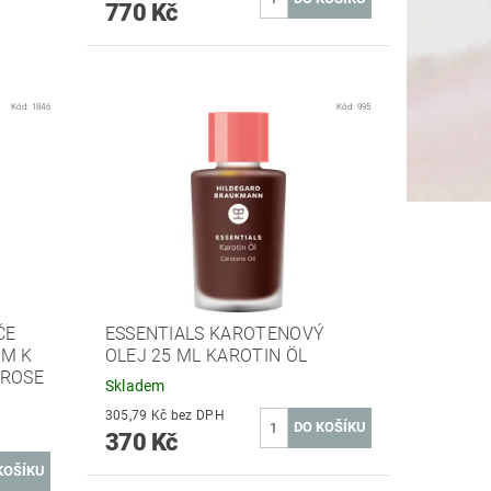
770 Kč
Kód:
1846
Kód:
995
ČE
ESSENTIALS KAROTENOVÝ
EM K
OLEJ 25 ML KAROTIN ÖL
EROSE
Skladem
305,79 Kč bez DPH
370 Kč