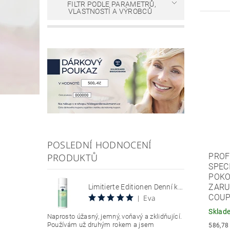
FILTR PODLE PARAMETRŮ,
VLASTNOSTÍ A VÝROBCŮ
POSLEDNÍ HODNOCENÍ
PROF
PRODUKTŮ
SPEC
POKO
ZARU
Limitierte Editionen Denní krém s SPF 30, chránící citlivou pokožku se sklonem k zarudnutí a kuperóze 50 ml Hyaluron Sun Relax Tages Creme SPF 30
COUP
Eva
|
Sklad
Naprosto úžasný, jemný, voňavý a zklidňující.
Používám už druhým rokem a jsem