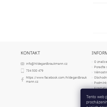
KONTAKT
INFOR
O značc
info
@
hildegardbraukmann.cz
Poraďte 
734 500 479
Věrnostn
Obchodn
https://www.facebook.com/hildegardbrauk
mann.cz
Podmínky
Kosmetic
Velkoobc
Tento web p
procházením