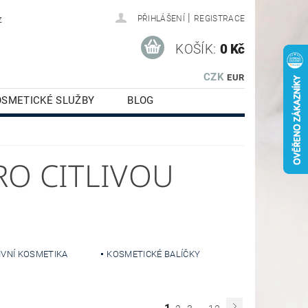
|
z
PŘIHLÁŠENÍ
REGISTRACE
KOŠÍK:
0 Kč
CZK
EUR
OSMETICKÉ SLUŽBY
BLOG
RO CITLIVOU
IVNÍ KOSMETIKA
KOSMETICKÉ BALÍČKY
...