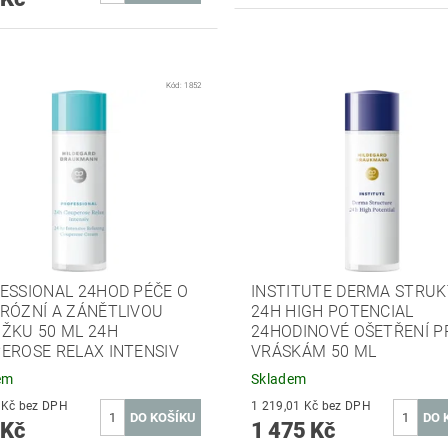
Kód:
1852
ESSIONAL 24HOD PÉČE O
INSTITUTE DERMA STRU
RÓZNÍ A ZÁNĚTLIVOU
24H HIGH POTENCIAL
ŽKU 50 ML 24H
24HODINOVÉ OŠETŘENÍ P
EROSE RELAX INTENSIV
VRÁSKÁM 50 ML
em
Skladem
780,99 Kč bez DPH
1 219,01 Kč bez DPH
 Kč
1 475 Kč