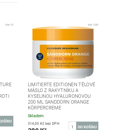
Kód:
52
Kód:
2235
KTURE
LIMITIERTE EDITIONEN TĚLOVÉ
MÁSLO Z RAKYTNÍKU A
ROTI
KYSELINOU HYALURONOVOU
200 ML SANDDORN ORANGE
KÖRPERCREME
Skladem
314,05 Kč bez DPH