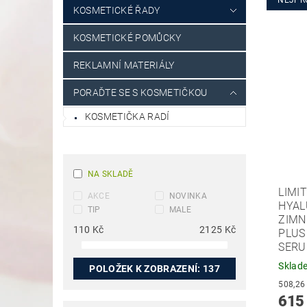
NEJPR
KOSMETICKÉ ŘADY
KOSMETICKÉ POMŮCKY
REKLAMNÍ MATERIÁLY
PORAĎTE SE S KOSMETIČKOU
KOSMETIČKA RADÍ
NA SKLADĚ
LIMI
AKCE
NOVINKA
HYAL
TIP
MALE
ZIMN
110
Kč
2125
Kč
PLUS
SERU
Sklad
POLOŽEK K ZOBRAZENÍ:
137
615