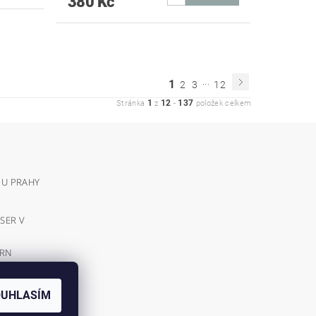
380 Kč
...
1
2
3
12
1
12
137
Stránka
z
-
položek celkem
 U PRAHY
SER V
VRN
E
OUHLASÍM