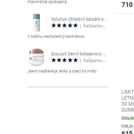
maximálně spokojená
710
Solution Chladivý balzám s aloe vera 100 ml Aloe Vera Cool Gel
Kašparová Vendula
|
V salónu neskutečný zachránce.
Exquisit Denní kolagenový krém 50 ml Collagen Creme Tag
Kašparová Vendula
|
Jsem nadšená,je lehký a stačí ho málo
LIMI
LETN
30 M
SUM
Sklad
615