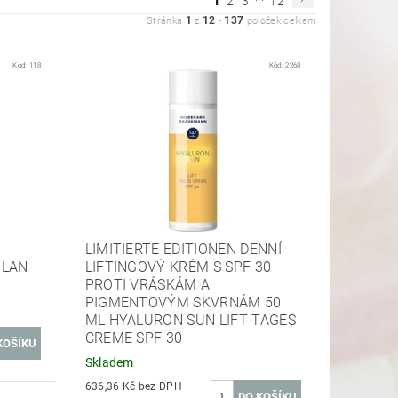
1
2
3
12
1
12
137
Stránka
z
-
položek celkem
Kód:
118
Kód:
2268
LIMITIERTE EDITIONEN DENNÍ
ILAN
LIFTINGOVÝ KRÉM S SPF 30
PROTI VRÁSKÁM A
PIGMENTOVÝM SKVRNÁM 50
ML HYALURON SUN LIFT TAGES
CREME SPF 30
Skladem
636,36 Kč bez DPH