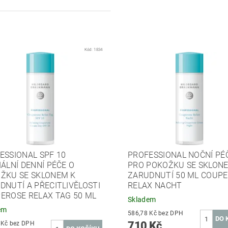
Kód:
1834
ESSIONAL SPF 10
PROFESSIONAL NOČNÍ PÉ
IÁLNÍ DENNÍ PÉČE O
PRO POKOŽKU SE SKLON
ŽKU SE SKLONEM K
ZARUDNUTÍ 50 ML COUP
DNUTÍ A PŘECITLIVĚLOSTI
RELAX NACHT
EROSE RELAX TAG 50 ML
Skladem
em
586,78 Kč bez DPH
710 Kč
586,78 Kč bez DPH