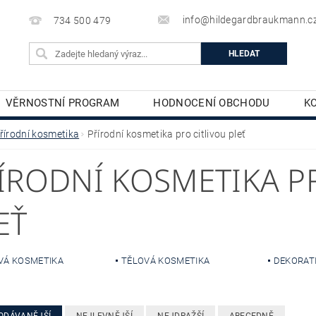
info@hildegardbraukmann.c
734 500 479
VĚRNOSTNÍ PROGRAM
HODNOCENÍ OBCHODU
K
TĚLOVÁ KOSMETIKA
DEKORATIVNÍ KOSMETIKA
řírodní kosmetika
Přírodní kosmetika pro citlivou pleť
ÍRODNÍ KOSMETIKA P
EŤ
VÁ KOSMETIKA
TĚLOVÁ KOSMETIKA
DEKORAT