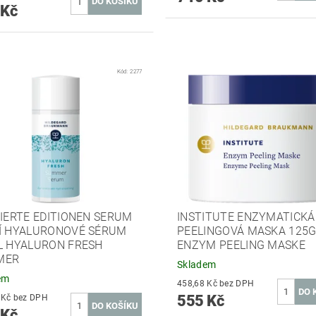
 Kč
Kód:
2277
TIERTE EDITIONEN SERUM
INSTITUTE ENZYMATICKÁ
Í HYALURONOVÉ SÉRUM
PEELINGOVÁ MASKA 125
L HYALURON FRESH
ENZYM PEELING MASKE
MER
Skladem
em
458,68 Kč bez DPH
555 Kč
508,26 Kč bez DPH
 Kč