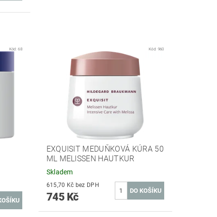
Kód:
68
Kód:
960
EXQUISIT MEDUŇKOVÁ KÚRA 50
G
ML MELISSEN HAUTKUR
Skladem
615,70 Kč bez DPH
745 Kč