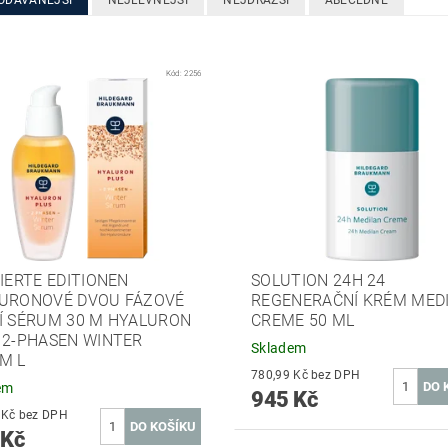
ODÁVANĚJŠÍ
NEJLEVNĚJŠÍ
NEJDRAŽŠÍ
ABECEDNĚ
Kód:
2256
TIERTE EDITIONEN
SOLUTION 24H 24
URONOVÉ DVOU FÁZOVÉ
REGENERAČNÍ KRÉM MED
Í SÉRUM 30 M HYALURON
CREME 50 ML
 2-PHASEN WINTER
Skladem
M L
780,99 Kč bez DPH
em
945 Kč
508,26 Kč bez DPH
 Kč