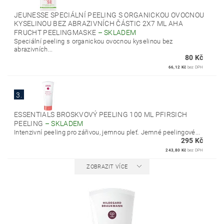
JEUNESSE SPECIÁLNÍ PEELING S ORGANICKOU OVOCNOU
KYSELINOU BEZ ABRAZIVNÍCH ČÁSTIC 2X7 ML AHA
FRUCHT PEELINGMASKE
–
SKLADEM
Speciální peeling s organickou ovocnou kyselinou bez
abrazivních...
80 Kč
66,12 Kč
bez DPH
3.
ESSENTIALS BROSKVOVÝ PEELING 100 ML PFIRSICH
PEELING
–
SKLADEM
Intenzivní peeling pro zářivou, jemnou pleť. Jemné peelingové...
295 Kč
243,80 Kč
bez DPH
ZOBRAZIT VÍCE