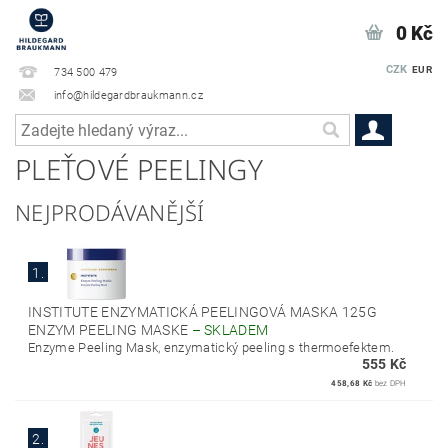
0 Kč
CZK
EUR
734 500 479
info@hildegardbraukmann.cz
PLEŤOVÉ PEELINGY
NEJPRODÁVANĚJŠÍ
1.
INSTITUTE ENZYMATICKÁ PEELINGOVÁ MASKA 125G
ENZYM PEELING MASKE
–
SKLADEM
Enzyme Peeling Mask, enzymatický peeling s thermoefektem.
555 Kč
458,68 Kč
bez DPH
2.