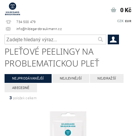
0 Kč
CZK
EUR
734 500 479
info@hildegardbraukmann.cz
PLEŤOVÉ PEELINGY NA
PROBLEMATICKOU PLEŤ
NEJPRODÁVANĚJŠÍ
NEJLEVNĚJŠÍ
NEJDRAŽŠÍ
ABECEDNĚ
3
položek celkem