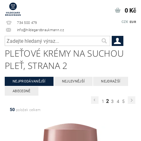
0 Kč
CZK
EUR
734 500 479
info@hildegardbraukmann.cz
PLEŤOVÉ KRÉMY NA SUCHOU
PLEŤ
, STRANA 2
NEJPRODÁVANĚJŠÍ
NEJLEVNĚJŠÍ
NEJDRAŽŠÍ
ABECEDNĚ
2
1
3
4
5
50
položek celkem