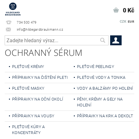
0 Kč
CZK
EUR
734 500 479
info@hildegardbraukmann.cz
OCHRANNÝ SÉRUM
PLEŤOVÉ KRÉMY
PLEŤOVÉ PEELINGY
PŘÍPRAVKY NA ČIŠTĚNÍ PLETI
PLEŤOVÉ VODY A TONIKA
PLEŤOVÉ MASKY
VODY A BALZÁMY PO HOLENÍ
PŘÍPRAVKY NA OČNÍ OKOLÍ
PĚNY, KRÉMY A GELY NA
HOLENÍ
PŘÍPRAVKY NA VOUSY
PŘÍPRAVKY NA KRK A DEKOLT
PLEŤOVÉ KÚRY A
KONCENTRÁTY