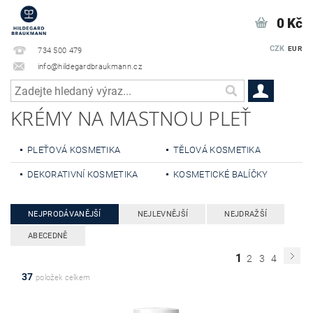
0 Kč
CZK
EUR
734 500 479
info@hildegardbraukmann.cz
KRÉMY NA MASTNOU PLEŤ
PLEŤOVÁ KOSMETIKA
TĚLOVÁ KOSMETIKA
DEKORATIVNÍ KOSMETIKA
KOSMETICKÉ BALÍČKY
NEJPRODÁVANĚJŠÍ
NEJLEVNĚJŠÍ
NEJDRAŽŠÍ
ABECEDNĚ
1
2
3
4
37
položek celkem