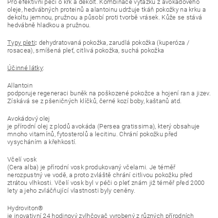
Pro efektivní péči o krk a dekolt. Kombinace výtažků z avokádového
oleje, hedvábných proteinů a alantoinu udržuje tkáň pokožky na krku a
dekoltu jemnou, pružnou a působí proti tvorbě vrásek. Kůže se stává
hedvábně hladkou a pružnou.
Typy
pleti
:
dehydratovaná pokožka, zarudlá pokožka (kuperóza /
rosacea), smíšená pleť, citlivá pokožka, suchá pokožka
Účinné látky
:
Allantoin
podporuje regeneraci buněk na poškozené pokožce a hojení ran a jizev.
Získává se z pšeničných klíčků, černé kozí boby, kaštanů atd.
Avokádový olej
je přírodní olej z plodů avokáda (Persea gratissima), který obsahuje
mnoho vitamínů, fytosterolů a lecitinu. Chrání pokožku před
vysycháním a křehkostí.
Včelí vosk
(Cera alba) je přírodní vosk produkovaný včelami. Je téměř
nerozpustný ve vodě, a proto zvláště chrání citlivou pokožku před
ztrátou vlhkosti. Včelí vosk byl v péči o pleť znám již téměř před 2000
lety a jeho zvláčňující vlastnosti byly ceněny.
Hydroviton®
je inovativní 24 hodinový zvlhčovač vyrobený z různých přírodních