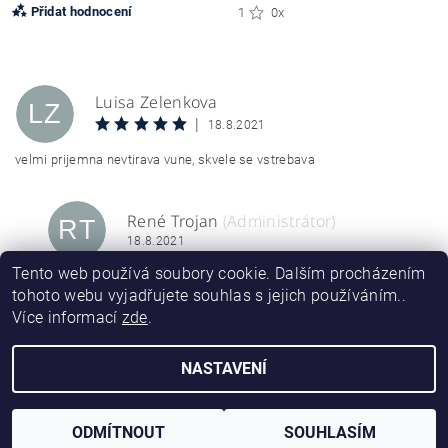
Přidat hodnocení
1
0x
Luisa Zelenkova
LZ
|
18.8.2021
velmi prijemna nevtirava vune, skvele se vstrebava
René Trojan
(Administrátor)
RT
18.8.2021
Tento web používá soubory cookie. Dalším procházením
Děkujeme.
tohoto webu vyjadřujete souhlas s jejich používáním..
Více informací
zde
.
Vložením hodnocení souhlasíte s
podmínkami ochrany
osobních údajů
NASTAVENÍ
2026 ©
Hildegard Braukmann CZ, s.r.o.
, všechna práva vyhrazena
Vytvořil Shoptet
ODMÍTNOUT
SOUHLASÍM