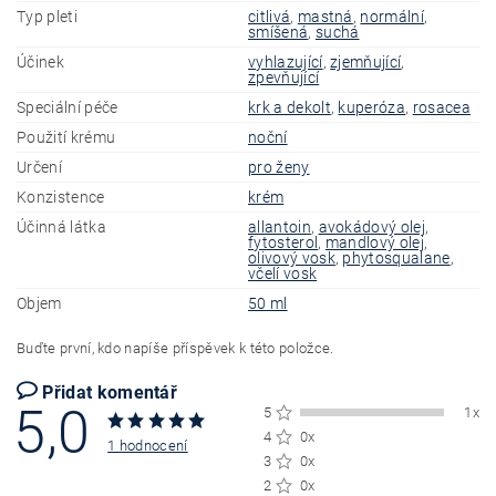
Typ pleti
citlivá
,
mastná
,
normální
,
smíšená
,
suchá
Účinek
vyhlazující
,
zjemňující
,
zpevňující
Speciální péče
krk a dekolt
,
kuperóza
,
rosacea
Použití krému
noční
Určení
pro ženy
Konzistence
krém
Účinná látka
allantoin
,
avokádový olej
,
fytosterol
,
mandlový olej
,
olivový vosk
,
phytosqualane
,
včelí vosk
Objem
50 ml
Buďte první, kdo napíše příspěvek k této položce.
Přidat komentář
5,0
5
1x
4
0x
1 hodnocení
3
0x
2
0x