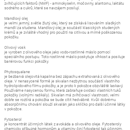
zvlhčujících faktorů (NMF) - aminokyselin, močoviny, alantoinu, laktátu
sodného a cukrů, které se navzájem posilují.
Mandlový olej
je velmi jemný, světle žlutý olej, který se získává lisováním sladkých
mandlí za studena. Mandlový olej je součástí klasických studených
krémů a je zvláště vhodný pro použití na citlivou a mírně poškozenou
pokožku.
Olivový vosk
je vyroben z olivového oleje jako vodo-rostlinné máslo pomocí
speciálního postupu. Toto rostlinné máslo poskytuje vlhkost a posiluje
bariérovou funkci pokožky.
Phytosqualane
je bezbarvá olejovitá kapalina bez zápachu extrahovaná z olivového
oleje. V nenasycené formě je skvalan nezbytnou součástí vlastního
hydrolipidového filmu pokožky, a je proto k pokožce obzvláště laskavý.
Používáme nasycenou formu, která zabraňuje oxidaci vlastních tuků
pokožky (volnými radikály). Skvalan má zvlhčovací vlastnosti, velmi
dobře se roztírá a pokožka se bude cítit hedvábně. Kvůli dobrému
absorpčnímu chování slouží skvalán jako sklíčko pro další účinné látky
v pokožce.
Fytosterol
je koncentrát účinných látek z avokáda a olivového oleje. Fytosteroly
chemicky příbuzné hormonům a vitamíny činí fytosterol tak účinným.