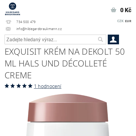
0 Kč
CZK
EUR
734 500 479
info@hildegardbraukmann.cz
EXQUISIT KRÉM NA DEKOLT 50
ML HALS UND DÉCOLLETÉ
CREME
1 hodnocení