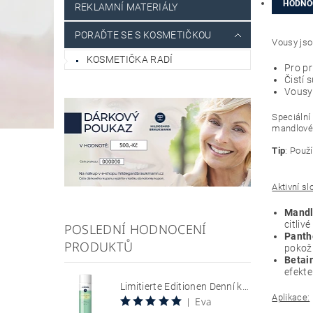
HODNO
REKLAMNÍ MATERIÁLY
PORAĎTE SE S KOSMETIČKOU
Vousy jso
KOSMETIČKA RADÍ
Pro pr
Čistí 
Vousy
Speciální
mandlové 
Tip
: Použ
Aktivní sl
Mandl
citliv
POSLEDNÍ HODNOCENÍ
Panth
PRODUKTŮ
pokožk
Betai
efekte
Limitierte Editionen Denní krém s SPF 30, chránící citlivou pokožku se sklonem k zarudnutí a kuperóze 50 ml Hyaluron Sun Relax Tages Creme SPF 30
Aplikace:
Eva
|