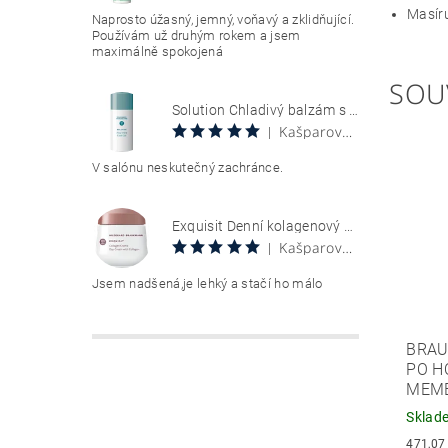
Masíru
Naprosto úžasný, jemný, voňavý a zklidňující.
Používám už druhým rokem a jsem
maximálně spokojená
SOU
Solution Chladivý balzám s aloe vera 100 ml Aloe Vera Cool Gel
Kašparová Vendula
|
V salónu neskutečný zachránce.
Exquisit Denní kolagenový krém 50 ml Collagen Creme Tag
Kašparová Vendula
|
Jsem nadšená,je lehký a stačí ho málo
BRAU
PO H
MEMB
Sklad