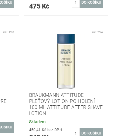
475 Kč
Kód:
1093
Kód:
2066
BRAUKMANN ATTITUDE
PRE
PLEŤOVÝ LOTION PO HOLENÍ
100 ML ATTITUDE AFTER SHAVE
LOTION
Skladem
450,41 Kč bez DPH