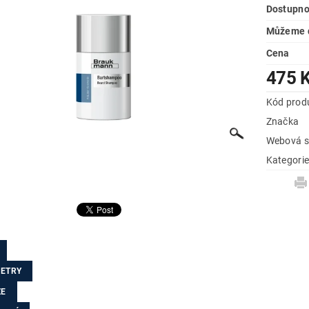
Dostupno
Můžeme d
Cena
475 
Kód prod
Značka
Webová s
Kategori
ETRY
ZE