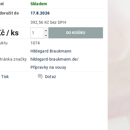
st
Skladem
oručit do
17.8.2026
392,56 Kč bez DPH
Kč
/ ks
uktu
1074
Hildegard Braukmann
tránka značky
hildegard-braukmann.de/
e
Přípravky na vousy
Tisk
Dotaz