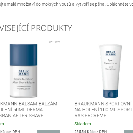
jte malé množství do mokrých vousů a vytvoří se pěna. Opláchněte v
VISEJÍCÍ PRODUKTY
Kód:
1072
KMANN BALSAM BALZÁM
BRAUKMANN SPORTOVNÍ
OLENÍ 50ML DERMA
NA HOLENÍ 100 ML SPORT
RAN AFTER SHAVE
RASIERCREME
em
Skladem
471,07 Kč bez DPH
235,54 Kč bez DPH