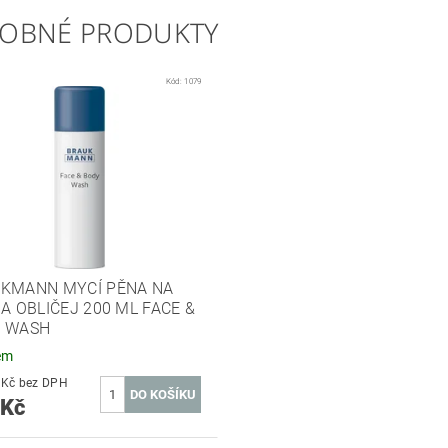
OBNÉ PRODUKTY
Kód:
1079
KMANN MYCÍ PĚNA NA
 A OBLIČEJ 200 ML FACE &
 WASH
em
384,30 Kč bez DPH
 Kč