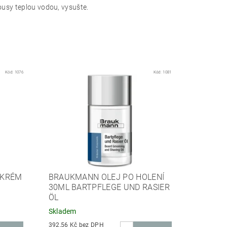
ousy teplou vodou, vysušte.
Kód:
1076
Kód:
1081
 KRÉM
BRAUKMANN OLEJ PO HOLENÍ
30ML BARTPFLEGE UND RASIER
ÖL
Skladem
392,56 Kč bez DPH