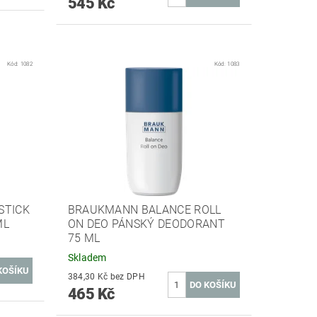
545 Kč
Kód:
1082
Kód:
1083
STICK
BRAUKMANN BALANCE ROLL
ML
ON DEO PÁNSKÝ DEODORANT
75 ML
Skladem
384,30 Kč bez DPH
465 Kč