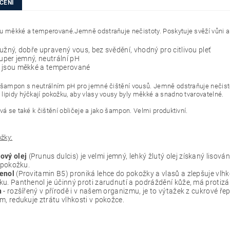
CENÍ
u měkké a temperované.Jemně odstraňuje nečistoty. Poskytuje svěží vůni a
užný, dobře upravený vous, bez svědění, vhodný pro citlivou pleť
super jemný, neutrální pH
 jsou měkké a temperované
 šampon s neutrálním pH pro jemné čištění vousů. Jemně odstraňuje nečisto
lipidy hýčkají pokožku, aby vlasy vousy byly měkké a snadno tvarovatelné.
ívá se také k čištění obličeje a jako šampon. Velmi produktivní.
ožky:
ový olej
(Prunus dulcis) je velmi jemný, lehký žlutý olej získaný liso
é pokožku.
enol
(Provitamin B5) proniká lehce do pokožky a vlasů a zlepšuje vl
u. Panthenol je účinný proti zarudnutí a podráždění kůže, má protizáně
n
- rozšířený v přírodě i v našem organizmu, je to výtažek z cukrové ř
m, redukuje ztrátu vlhkosti v pokožce.