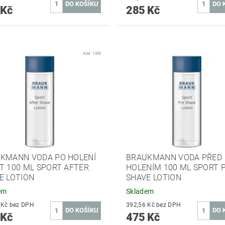
 Kč
285 Kč
Kód:
1092
KMANN VODA PO HOLENÍ
BRAUKMANN VODA PŘED
T 100 ML SPORT AFTER
HOLENÍM 100 ML SPORT 
E LOTION
SHAVE LOTION
em
Skladem
413,22 Kč bez DPH
392,56 Kč bez DPH
 Kč
475 Kč