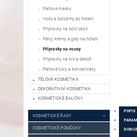
Pleťové masky
Vody a balzámy po holení
Přípravky na oční okolí
Pěny, krémy a gely na holení
Přípravky na vousy
Přípravky na krk a dekolt
Pleťové kúry a koncentráty
TĚLOVÁ KOSMETIKA
DEKORATIVNÍ KOSMETIKA
KOSMETICKÉ BALÍČKY
POPIS
KOSMETICKÉ ŘADY
PARAM
KOSMETICKÉ POMŮCKY
DISKU