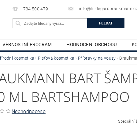
info@hildegardbraukmann.c
734 500 479
VĚRNOSTNÍ PROGRAM
HODNOCENÍ OBCHODU
K
TĚLOVÁ KOSMETIKA
DEKORATIVNÍ KOSMETIKA
řírodní kosmetika
Pleťová kosmetika
Přípravky na vousy
Braukma
AUKMANN BART ŠAM
0 ML BARTSHAMPOO
Neohodnoceno
Speciální 