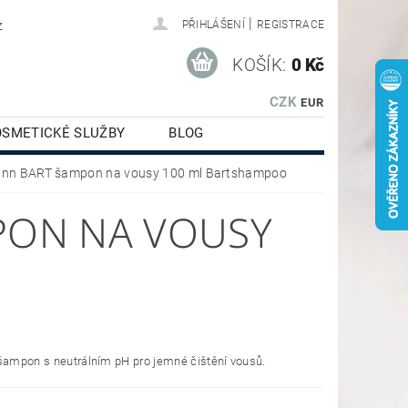
|
z
PŘIHLÁŠENÍ
REGISTRACE
KOŠÍK:
0 Kč
CZK
EUR
OSMETICKÉ SLUŽBY
BLOG
nn BART šampon na vousy 100 ml Bartshampoo
PON NA VOUSY
šampon s neutrálním pH pro jemné čištění vousů.