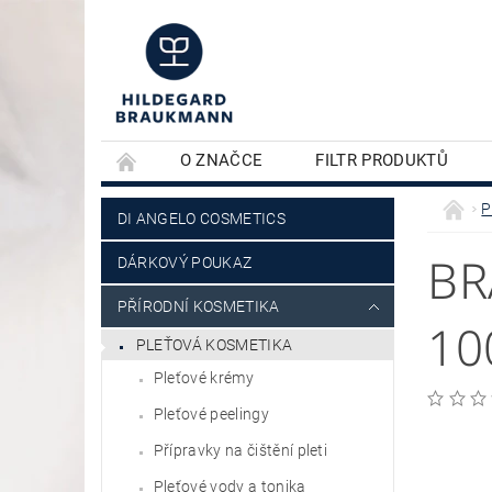
O ZNAČCE
FILTR PRODUKTŮ
KONTAKTY
PLEŤOVÁ KOSMETIKA
P
DI ANGELO COSMETICS
BR
DÁRKOVÝ POUKAZ
PŘÍRODNÍ KOSMETIKA
10
PLEŤOVÁ KOSMETIKA
Pleťové krémy
Pleťové peelingy
Přípravky na čištění pleti
Pleťové vody a tonika