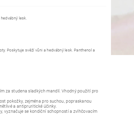
 hedvábný lesk.
ty. Poskytuje svěží vůni a hedvábný lesk. Panthenol a
váním za studena sladkých mandlí. Vhodný použití pro
hkost pokožky, zejména pro suchou, popraskanou
tlivé a antipruritické účinky.
epy, vyznačuje se kondiční schopností a zvlhčovacím