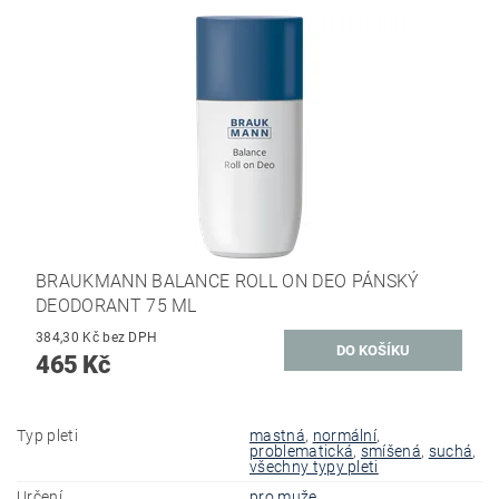
BRAUKMANN BALANCE ROLL ON DEO PÁNSKÝ
DEODORANT 75 ML
384,30 Kč bez DPH
465 Kč
Typ pleti
mastná
,
normální
,
problematická
,
smíšená
,
suchá
,
všechny typy pleti
Určení
pro muže