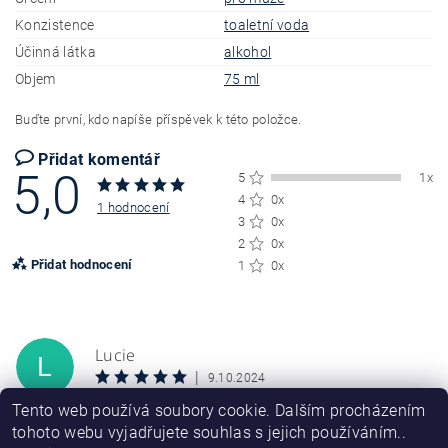
Konzistence
toaletní voda
Účinná látka
alkohol
Objem
75 ml
Buďte první, kdo napíše příspěvek k této položce.
Přidat komentář
5,0
5
1x
4
0x
1 hodnocení
3
0x
2
0x
Přidat hodnocení
1
0x
Lucie
L
|
9.10.2024
Tento web používá soubory cookie. Dalším procházením
Skvělé
tohoto webu vyjadřujete souhlas s jejich používáním..