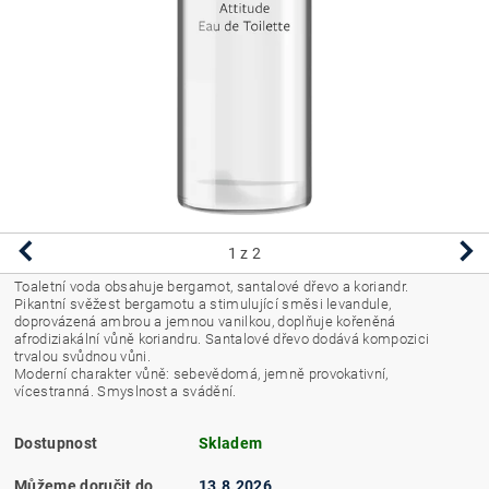
1
z 2
Toaletní voda obsahuje bergamot, santalové dřevo a koriandr.
Pikantní svěžest bergamotu a stimulující směsi levandule,
doprovázená ambrou a jemnou vanilkou, doplňuje kořeněná
afrodiziakální vůně koriandru.
Santalové dřevo dodává kompozici
trvalou svůdnou vůni.
Moderní charakter vůně: sebevědomá, jemně provokativní,
vícestranná. Smyslnost a svádění.
Dostupnost
Skladem
Můžeme doručit do
13.8.2026