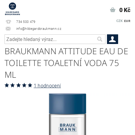
0 Kč
CZK
EUR
734 500 479
info@hildegardbraukmann.cz
BRAUKMANN ATTITUDE EAU DE
TOILETTE TOALETNÍ VODA 75
ML
1 hodnocení