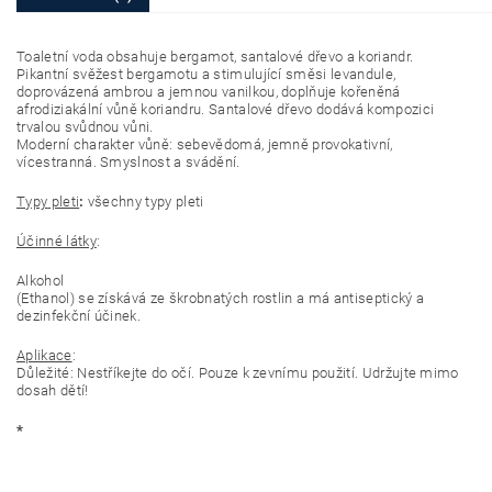
Toaletní voda obsahuje bergamot, santalové dřevo a koriandr.
Pikantní svěžest bergamotu a stimulující směsi levandule,
doprovázená ambrou a jemnou vanilkou, doplňuje kořeněná
afrodiziakální vůně koriandru.
Santalové dřevo dodává kompozici
trvalou svůdnou vůni.
Moderní charakter vůně: sebevědomá, jemně provokativní,
vícestranná. Smyslnost a svádění.
Typy
pleti
:
všechny typy pleti
Účinné látky
:
Alkohol
(Ethanol) se získává ze škrobnatých rostlin a má antiseptický a
dezinfekční účinek.
Aplikace
:
Důležité: Nestříkejte do očí. Pouze k zevnímu použití. Udržujte mimo
dosah dětí!
*