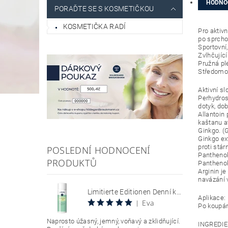
HODNO
PORAĎTE SE S KOSMETIČKOU
KOSMETIČKA RADÍ
Pro aktiv
po sprcho
Sportovní,
Zvlhčujíc
Pružná pl
Středomoř
Aktivní sl
Perhydros
dotyk, do
Allantoin
kaštanu a
Ginkgo. (G
Ginkgo ex
proti stárn
POSLEDNÍ HODNOCENÍ
Panthenol
PRODUKTŮ
Panthenol 
Arginin j
navázání 
Limitierte Editionen Denní krém s SPF 30, chránící citlivou pokožku se sklonem k zarudnutí a kuperóze 50 ml Hyaluron Sun Relax Tages Creme SPF 30
Aplikace:
Eva
|
Po koupán
Naprosto úžasný, jemný, voňavý a zklidňující.
INGREDIE