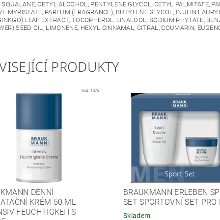
 SQUALANE, CETYL ALCOHOL, PENTYLENE GLYCOL, CETYL PALMITATE, 
L MYRISTATE, PARFUM (FRAGRANCE), BUTYLENE GLYCOL, INULIN LAUR
GINKGO) LEAF EXTRACT, TOCOPHEROL, LINALOOL, SODIUM PHYTATE, BEN
ER) SEED OIL, LIMONENE, HEXYL CINNAMAL, CITRAL, COUMARIN, EUGEN
VISEJÍCÍ PRODUKTY
Kód:
1075
KMANN DENNÍ
BRAUKMANN ERLEBEN S
ATAČNÍ KRÉM 50 ML
SET SPORTOVNÍ SET PRO
NSIV FEUCHTIGKEITS
Skladem