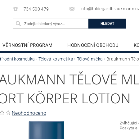
info@hildegardbraukmann.c
734 500 479
VĚRNOSTNÍ PROGRAM
HODNOCENÍ OBCHODU
K
TĚLOVÁ KOSMETIKA
DEKORATIVNÍ KOSMETIKA
řírodní kosmetika
Tělová kosmetika
Tělová mléka
Braukmann Tělov
AUKMANN TĚLOVÉ ML
ORT KÖRPER LOTION
Neohodnoceno
Zvlhčující
Poskytuje 