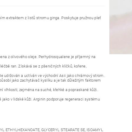
čním extraktem z listů stromu ginga. Poskytuje pružnou pleť
obena z olivového oleje. Perhydrosqualene je příjemný na
léčbě ran. Získává se z pšeničných klíčků, kořene,
t. Je udržován a uctíván ve východní Asii jako chrámový strom.
 působí jako zachytávač kyslíku a je tak důležitým faktorem
í vlhkosti, zejména na suché, křehké a popraskané kůži.
 jako v lidské kůži. Arginin podporuje regeneraci systému
ARYL ETHYLHEXANOATE, GLYCERYL STEARATE SE, ISOAMYL