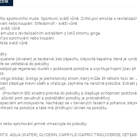
CENÍ
ního sportovního muže. Sportovní, svěží vůně. Zvlhčující emulze s revitaliza
vání nebo koupání. Středomoří - svěží vůně.
 svěží vůně.
í emulze s revitalizačním extraktem z listů stromu ginga.
eť po sprchování nebo koupání.
ská svěží vůně.
ožky:
qualene (skvalen) je bezbarvá, bez zápachu, olejovitá kapalina, která je vyr
bře se vstřebává do pokožky.
 podporuje regeneraci buněk v poškozené pokožce a urychluje hojení jizev při 
td.
inkgo biloba). Ginkgo je prehistorický strom, který může žít několik tisíc le
trakt zlepšuje krevní oběh a vitalizuje, zejména na náročné pokožce. Extrakt
utí.
. (Provitamin B5) snadno proniká do pokožky a zlepšuje schopnost zadržován
působí proti zarudnutí a podráždění pokožky, je protizánětlivý
e speciální aminokyselina. Nacházejí se v červených řasách a pohance, stejně
vlhkosti na pokožce a také má zklidňující účinek na pokožku.
í nebo sprchování jemně vmasírujte do pokožky.
NTS: AQUA (WATER), GLYCERIN, CAPRYLIC/CAPRIC TRIGLYCERIDE, CETE