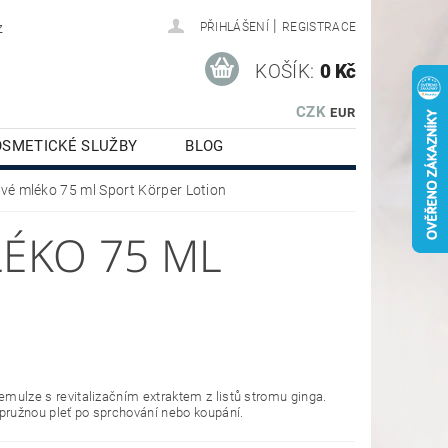
|
z
PŘIHLÁŠENÍ
REGISTRACE
KOŠÍK:
0 Kč
CZK
EUR
OSMETICKÉ SLUŽBY
BLOG
é mléko 75 ml Sport Körper Lotion
ÉKO 75 ML
 emulze s revitalizačním extraktem z listů stromu ginga.
pružnou pleť po sprchování nebo koupání.