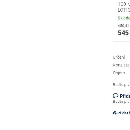
100 
LOTI
Sklad
545
Určení
Konziste
Objem
Buďte prvn
Přid
Buďte prvn
Přidat