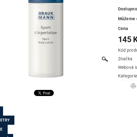
Dostupno
Můžeme d
Cena
145 
Kód prod
Značka
Webová s
Kategori
ETRY
ZE