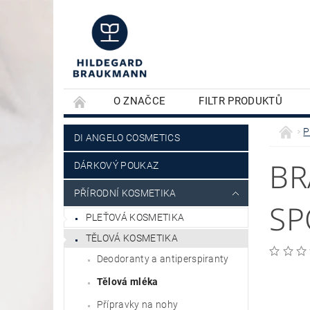
O ZNAČCE
FILTR PRODUKTŮ
KONTAKTY
PLEŤOVÁ KOSMETIKA
P
DI ANGELO COSMETICS
BR
DÁRKOVÝ POUKAZ
PŘÍRODNÍ KOSMETIKA
SP
PLEŤOVÁ KOSMETIKA
TĚLOVÁ KOSMETIKA
Deodoranty a antiperspiranty
Tělová mléka
Přípravky na nohy