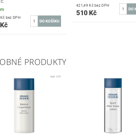
ME
421,49 Kč bez DPH
em
510 Kč
537,19 Kč bez DPH
 Kč
OBNÉ PRODUKTY
Kód:
1071