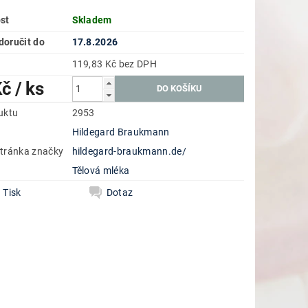
st
Skladem
oručit do
17.8.2026
119,83 Kč bez DPH
Kč
/ ks
uktu
2953
Hildegard Braukmann
tránka značky
hildegard-braukmann.de/
e
Tělová mléka
Tisk
Dotaz