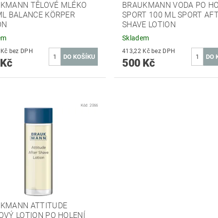
KMANN TĚLOVÉ MLÉKO
BRAUKMANN VODA PO HO
ML BALANCE KÖRPER
SPORT 100 ML SPORT AF
ON
SHAVE LOTION
em
Skladem
442,15 Kč bez DPH
413,22 Kč bez DPH
 Kč
500 Kč
Kód:
2066
KMANN ATTITUDE
OVÝ LOTION PO HOLENÍ