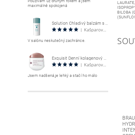
Používám už druhým rokem a jsem
LAURATE,
maximálně spokojená
ISOPROPY
BILOBA (
(SUNFLOW
Solution Chladivý balzám s aloe vera 100 ml Aloe Vera Cool Gel
Kašparová Vendula
|
SOU
V salónu neskutečný zachránce.
Exquisit Denní kolagenový krém 50 ml Collagen Creme Tag
Kašparová Vendula
|
Jsem nadšená,je lehký a stačí ho málo
BRAU
HYDR
INTE