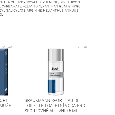
PANTHENOL, HYDROXYACETOPHENONE, DIMETHICONE,
YL CARBAMATE, ALLANTOIN, XANTHAN GUM, GINKGO
ZYL SALICYLATE, ARGININE, HELIANTHUS ANNUUS
OL
Kód:
1085
Kód:
1090
PORT
BRAUKMANN SPORT EAU DE
 MUŽE
TOILETTE TOALETNÍ VODA PRO
SPORTOVNĚ AKTIVNÍ 75 ML