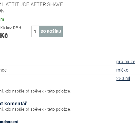
ML ATTITUDE AFTER SHAVE
ON
em
450,41 Kč bez DPH
 Kč
pro muže
nce
mléko
250 ml
í, kdo napíše příspěvek k této položce.
at komentář
í, kdo napíše příspěvek k této položce.
 hodnocení