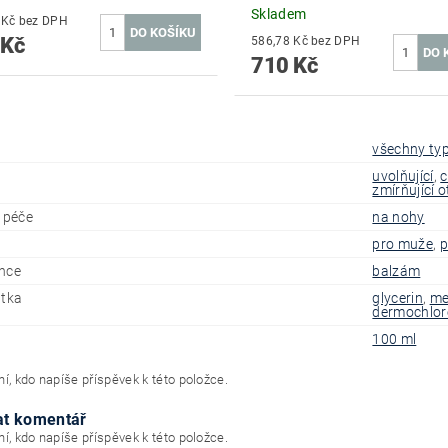
Skladem
586,78 Kč bez DPH
 Kč
586,78 Kč bez DPH
710 Kč
všechny typ
uvolňující
,
c
zmírňující 
í péče
na nohy
pro muže
,
p
nce
balzám
átka
glycerin
,
me
dermochlor
100 ml
í, kdo napíše příspěvek k této položce.
at komentář
í, kdo napíše příspěvek k této položce.