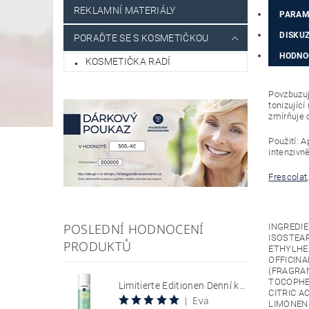
REKLAMNÍ MATERIÁLY
PARAM
DISKU
PORAĎTE SE S KOSMETIČKOU
HODNO
KOSMETIČKA RADÍ
Povzbuzuj
tonizující
zmírňuje 
Použití: 
intenzivně
Frescolat
POSLEDNÍ HODNOCENÍ
INGREDIE
ISOSTEA
PRODUKTŮ
ETHYLHE
OFFICINA
(FRAGRAN
TOCOPHER
Limitierte Editionen Denní krém s SPF 30, chránící citlivou pokožku se sklonem k zarudnutí a kuperóze 50 ml Hyaluron Sun Relax Tages Creme SPF 30
CITRIC A
Eva
|
LIMONENE