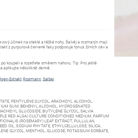
evový účinek na oteklé a těžké nohy. Šalvěj a rozmarýn mají
Extrakt z purpurové červené řasy podporuje tonus žilních cév a
.
o koupeli a rozetřete směrem nahoru. Tip: Pro ještě
a aplikujte několikrát denně.
lgen-Extrakt
,
Rosmarin
,
Salbei
CTATE, PENTYLENE GLYCOL, ARACHIDYL ALCOHOL,
OTIUM GUM, BEHENYL ALCOHOL, HYDROGENATED
ACHIDYL GLUCOSIDE, BUTYLENE GLYCOL, SALVIA
RPLE RED ALGA) CULTURE CONDITIONED MEDIUM, PARFUM
FICINALIS (ROSEMARY) LEAF EXTRACT, PULLULAN,
 OIL, SODIUM PHYTATE, ETHYLCELLULOSE, SILICA,
YLENE GLYCOL, MENTHOL, GLUCOSE, POTASSIUM SORBATE,