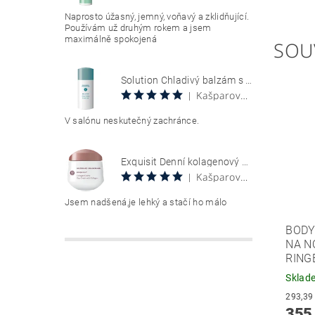
Naprosto úžasný, jemný, voňavý a zklidňující.
Používám už druhým rokem a jsem
maximálně spokojená
SOU
Solution Chladivý balzám s aloe vera 100 ml Aloe Vera Cool Gel
Kašparová Vendula
|
V salónu neskutečný zachránce.
Exquisit Denní kolagenový krém 50 ml Collagen Creme Tag
Kašparová Vendula
|
Jsem nadšená,je lehký a stačí ho málo
BODY
NA N
RING
Sklad
355