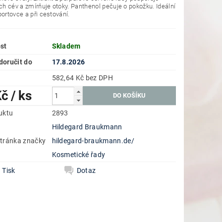
ích cév a zmírňuje otoky. Panthenol pečuje o pokožku. Ideální
portovce a při cestování.
st
Skladem
oručit do
17.8.2026
582,64 Kč bez DPH
Kč
/ ks
uktu
2893
Hildegard Braukmann
tránka značky
hildegard-braukmann.de/
e
Kosmetické řady
Tisk
Dotaz