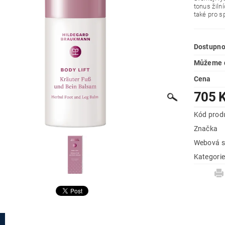
tonus žiln
také pro s
Dostupno
Můžeme d
Cena
705 
Kód prod
Značka
Webová s
Kategori