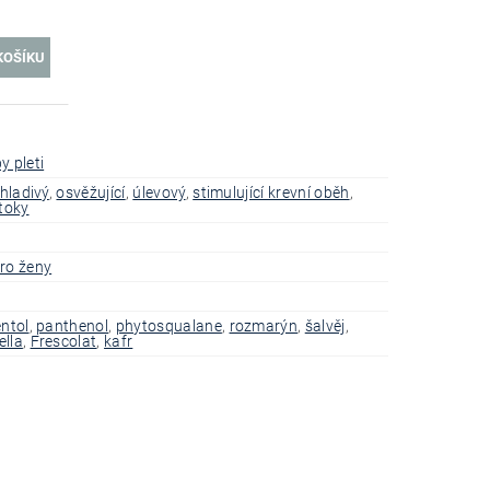
y pleti
hladivý
,
osvěžující
,
úlevový
,
stimulující krevní oběh
,
otoky
ro ženy
ntol
,
panthenol
,
phytosqualane
,
rozmarýn
,
šalvěj
,
ella
,
Frescolat
,
kafr