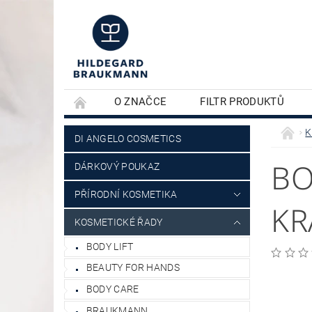
O ZNAČCE
FILTR PRODUKTŮ
KONTAKTY
PLEŤOVÁ KOSMETIKA
K
DI ANGELO COSMETICS
BO
DÁRKOVÝ POUKAZ
PŘÍRODNÍ KOSMETIKA
KR
KOSMETICKÉ ŘADY
BODY LIFT
BEAUTY FOR HANDS
BODY CARE
BRAUKMANN