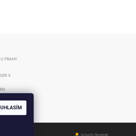
 U PRAHY
SER V
VRN
E
OUHLASÍM
IT VÍCE
Vytvořil Shoptet