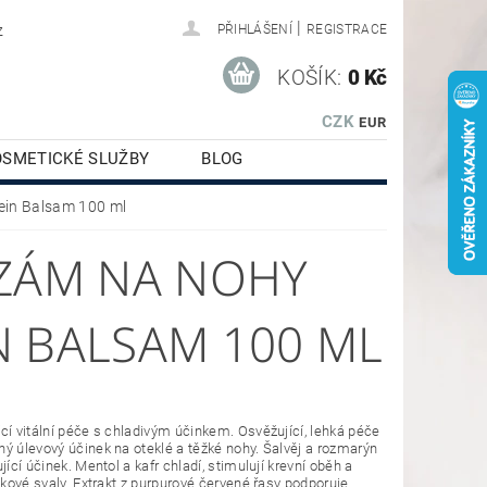
|
z
PŘIHLÁŠENÍ
REGISTRACE
KOŠÍK:
0 Kč
CZK
EUR
OSMETICKÉ SLUŽBY
BLOG
Bein Balsam 100 ml
LZÁM NA NOHY
 BALSAM 100 ML
cí vitální péče s chladivým účinkem. Osvěžující, lehká péče
ý úlevový účinek na oteklé a těžké nohy. Šalvěj a rozmarýn
jící účinek. Mentol a kafr chladí, stimulují krevní oběh a
ýtkové svaly. Extrakt z purpurové červené řasy podporuje