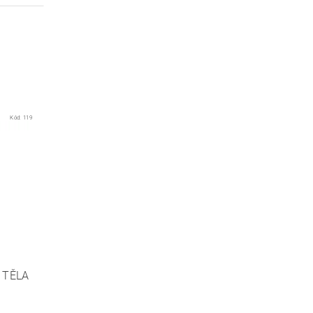
Kód:
119
 TĚLA