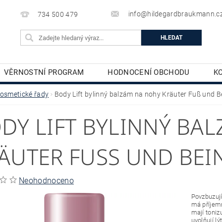
info@hildegardbraukmann.c
734 500 479
VĚRNOSTNÍ PROGRAM
HODNOCENÍ OBCHODU
K
TĚLOVÁ KOSMETIKA
DEKORATIVNÍ KOSMETIKA
osmetické řady
Body Lift bylinný balzám na nohy Kräuter Fuß und 
DY LIFT BYLINNÝ BA
ÄUTER FUSS UND BEIN
Neohodnoceno
Povzbuzují
má příjemn
mají tonizu
uvolňují l