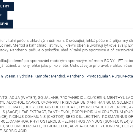
ETRY
ZE
CENÍ
ící vitální péče s chladivým účinkem. Osvěžující, lehká péče má příjemný úl
 účinek. Mentol a kafr chladí, stimulují krevní oběh a uvolňují lýtkové svaly. 
otoky. Panthenol pečuje o pokožku. Ideální také pro sportovce a při cestování
Aplikujte denně po sprchování mořským sprchovým krémem BODY LIFT nebo p
jší účinek a nohy lehké jako pírko v létě: Uchovávejte přípravek v chladničce 
,
Glycerin
,
Hydrolite
,
Kampfer
,
Menthol
,
Panthenol
,
Phytosqualan
,
Purpur-Rota
NTS: AQUA (WATER), SQUALANE, PROPANEDIOL, GLYCERIN, MENTHYL LA
RYL ALCOHOL, CAPRYLIC/CAPRIC TRIGLYCERIDE, XANTHAN GUM, SCLER
XYL OLIVATE, BUTYLENE GLYCOL COCOATE, HYDROXYACETOPHENONE, AR
LIS (SAGE) LEAF EXTRACT, PANTHENOL, PORPHYRIDIUM CRUENTUM (PU
CE), RICINUS COMMUNIS (CASTOR) SEED OIL, LECITHIN, ROSMARINUS OF
OL, CAMPHOR, PHYTOSTEROLS, HELIANTHUS ANNUUS (SUNFLOWER) SEED
CID, SODIUM BENZOATE, CITRONELLOL, ALPHA-ISOMETHYL IONONE, DEC
, SORBIC ACID