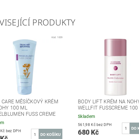
VISEJÍCÍ PRODUKTY
Kód:
1009
 CARE MĚSÍČKOVÝ KRÉM
BODY LIFT KRÉM NA NOH
OHY 100 ML
WELLFIT FUSSCREME 100 
ELBLUMEN FUSS CREME
Skladem
em
561,98 Kč bez DPH
680 Kč
293,39 Kč bez DPH
 Kč