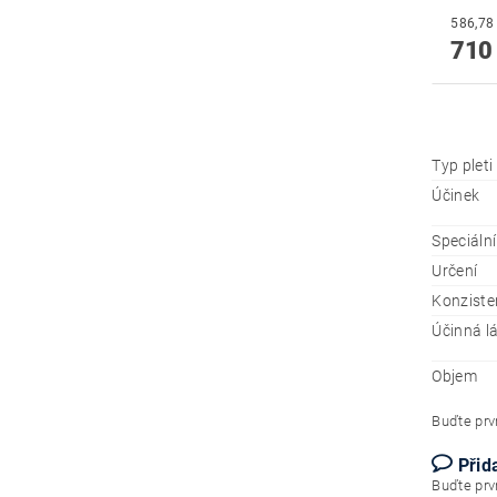
710
Typ pleti
Účinek
Speciáln
Určení
Konziste
Účinná l
Objem
Buďte prvn
Přid
Buďte prvn