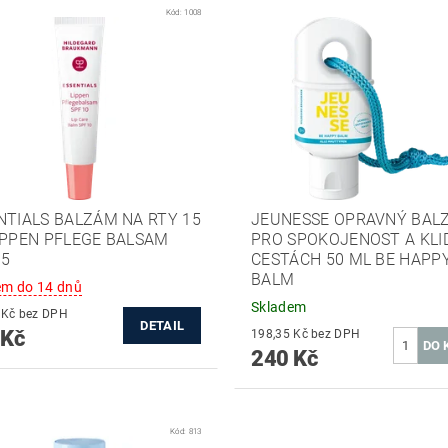
Kód:
1008
NTIALS BALZÁM NA RTY 15
JEUNESSE OPRAVNÝ BAL
IPPEN PFLEGE BALSAM
PRO SPOKOJENOST A KLI
15
CESTÁCH 50 ML BE HAPP
BALM
em do 14 dnů
Skladem
214,88 Kč bez DPH
DETAIL
 Kč
198,35 Kč bez DPH
240 Kč
Kód:
813