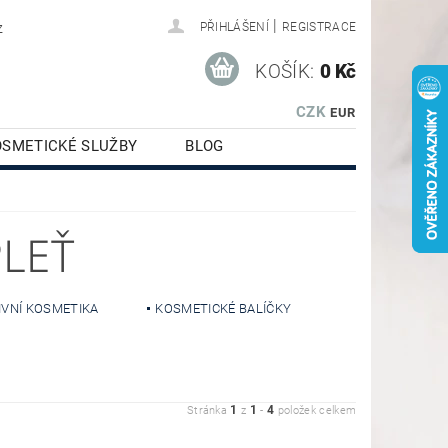
|
z
PŘIHLÁŠENÍ
REGISTRACE
KOŠÍK:
0 Kč
CZK
EUR
OSMETICKÉ SLUŽBY
BLOG
PLEŤ
IVNÍ KOSMETIKA
KOSMETICKÉ BALÍČKY
1
1
4
Stránka
z
-
položek celkem