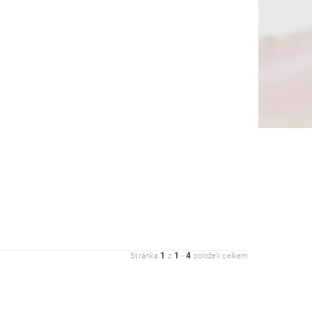
1
1
4
Stránka
z
-
položek celkem