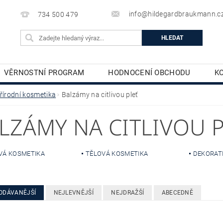
info@hildegardbraukmann.c
734 500 479
VĚRNOSTNÍ PROGRAM
HODNOCENÍ OBCHODU
K
TĚLOVÁ KOSMETIKA
DEKORATIVNÍ KOSMETIKA
řírodní kosmetika
Balzámy na citlivou pleť
LZÁMY NA CITLIVOU 
VÁ KOSMETIKA
TĚLOVÁ KOSMETIKA
DEKORAT
ODÁVANĚJŠÍ
NEJLEVNĚJŠÍ
NEJDRAŽŠÍ
ABECEDNĚ