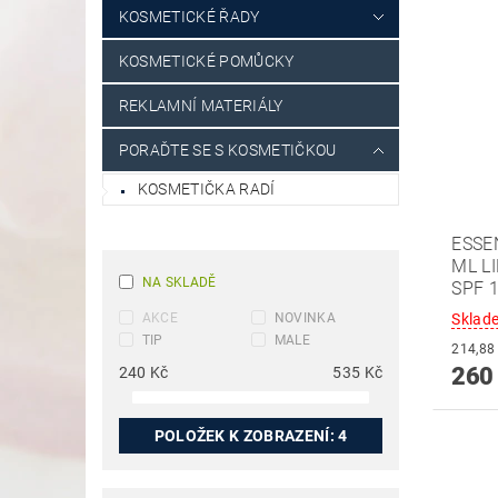
KOSMETICKÉ ŘADY
KOSMETICKÉ POMŮCKY
REKLAMNÍ MATERIÁLY
PORAĎTE SE S KOSMETIČKOU
KOSMETIČKA RADÍ
ESSE
ML L
NA SKLADĚ
SPF 
Sklad
AKCE
NOVINKA
TIP
MALE
260
240
Kč
535
Kč
POLOŽEK K ZOBRAZENÍ:
4