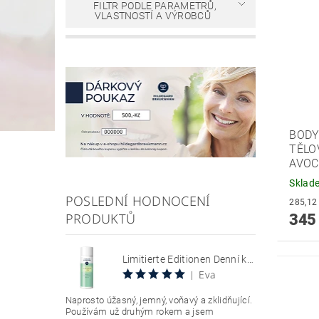
FILTR PODLE PARAMETRŮ,
VLASTNOSTÍ A VÝROBCŮ
BODY
TĚLO
AVOC
Sklad
POSLEDNÍ HODNOCENÍ
PRODUKTŮ
345
Limitierte Editionen Denní krém s SPF 30, chránící citlivou pokožku se sklonem k zarudnutí a kuperóze 50 ml Hyaluron Sun Relax Tages Creme SPF 30
Eva
|
Naprosto úžasný, jemný, voňavý a zklidňující.
Používám už druhým rokem a jsem