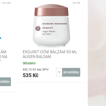
Kód:
2520
Kód:
955
ZÁM
EXQUISIT OČNÍ BALZÁM 30 ML
D NA
AUGEN BALSAM
Y
Skladem
442,15 Kč bez DPH
535 Kč