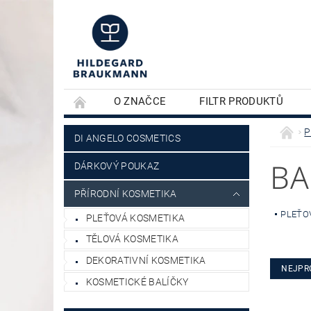
O ZNAČCE
FILTR PRODUKTŮ
KONTAKTY
PLEŤOVÁ KOSMETIKA
P
DI ANGELO COSMETICS
BA
DÁRKOVÝ POUKAZ
PŘÍRODNÍ KOSMETIKA
PLEŤO
PLEŤOVÁ KOSMETIKA
TĚLOVÁ KOSMETIKA
DEKORATIVNÍ KOSMETIKA
NEJPR
KOSMETICKÉ BALÍČKY