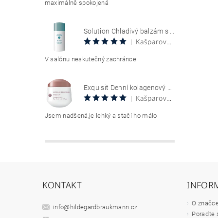
maximálně spokojená
Solution Chladivý balzám s aloe vera 100 ml Aloe Vera Cool Gel
Kašparová Vendula
|
V salónu neskutečný zachránce.
Exquisit Denní kolagenový krém 50 ml Collagen Creme Tag
Kašparová Vendula
|
Jsem nadšená,je lehký a stačí ho málo
KONTAKT
INFOR
O značc
info
@
hildegardbraukmann.cz
Poraďte 